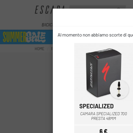
BICICLETTE
E-BIKE
COMPONENT
Al momento non abbiamo scorte di ques
HOME
RUOTE
CAMERE
TELECAMERE STRADALI
SPECIALIZED
CAMARA SPECIALIZED 700
PRESTA 48MM
6 €