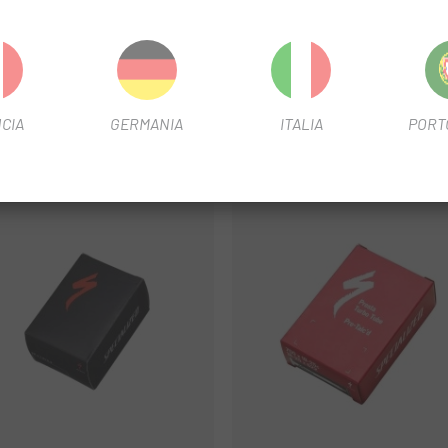
rdite.
i.
CIA
GERMANIA
ITALIA
PORT