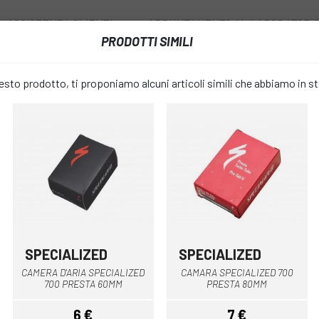
ASSISTENZA CLIENTI
APPUNTAMENTO AL LABORATORI
PRODOTTI SIMILI
I
RUOTE
ACCESSORI
ABBIGLIAMENTO
to prodotto, ti proponiamo alcuni articoli simili che abbiamo in s
CAMARA SPECIALIZED PV AIRLOCK TUBE 700 PRESTA 48MM
CAMARA SP
favorite_border
AIRLOCK TU
48MM
SPECIALIZED
SPECIALIZED
7 €
CAMERA D'ARIA SPECIALIZED
CAMARA SPECIALIZED 700
PREZZO:
700 PRESTA 60MM
PRESTA 80MM
6 €
7 €
LARGHEZZA DELLA CAMERA: