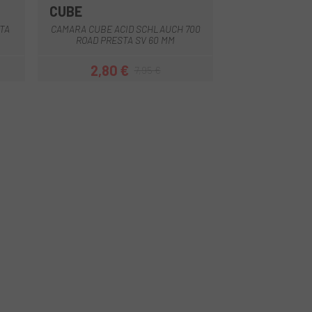
CUBE
CUBE
TA
CAMARA CUBE ACID SCHLAUCH 700
CAMARA CUBE AC
ROAD PRESTA SV 60 MM
ROAD PRES
2,80 €
2,50 
7,95 €
Prezzo
Prezzo base