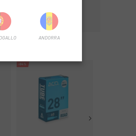
OGALLO
ANDORRA
-64%
-64%