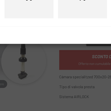
Prezzo
Prezzo
REF:
DS0300-0510
FAMMI SAPER
SCONTO 
Offerta non cumulabile
Cámara specialitzed 700x20-
ere
Tipo di valvola presta
Sistema AIRLOCK