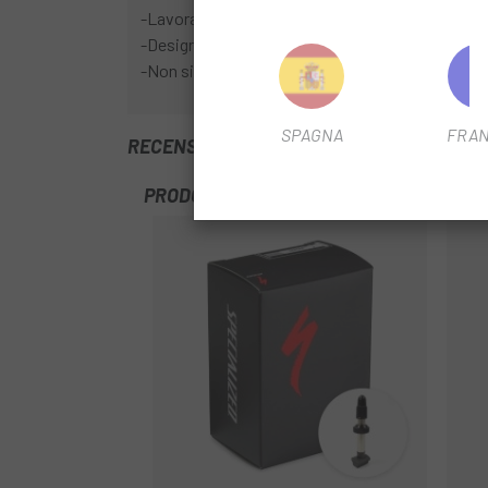
-Lavora in modo continuo per evitare piccole pe
-Design omogeneo che previene il granulato.
-Non si secca come la maggior parte dei sigillant
SPAGNA
FRAN
RECENSIONI TRUSTED SHOPS
PRODOTTI SIMILI