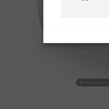
Prezzo
Clicca per espand