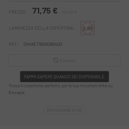
71,75 €
PREZZO:
102,50 €
2,60
LARGHEZZA DELLA COPERTINA:
REF:
DX49ETB00096400
Esaurito
FAMMI SAPERE QUANDO SEI DISPONIBILE.
Trova il copertone perfetto per la tua mountain bike su
Escapa
.
Il
Copertone Maxxis Minion DHF 29 3CT/EXO+/TR
PER SAPERNE DI PIÙ
Pieghevole
è un copertone aggressivo progettato per la
pratica di Enduro/DH su terreni secchi. È pensato per l'uso
sulla ruota anteriore, con doppie tacche direzionali nel