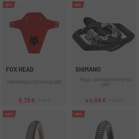
-12%
-18%
FOX HEAD
SHIMANO
PEDALI SHIMANO PD-ME700
PARAFANGO FOX MUD GUARD
SPD
8,79 €
44,99 €
9,99 €
54,99 €
Prezzo
Prezzo base
Prezzo
Prezzo base
-40%
-30%