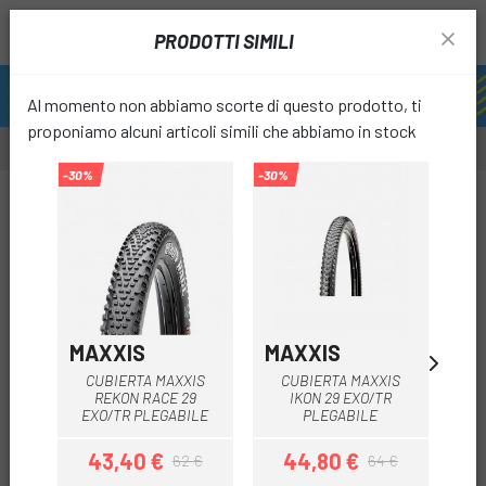
PRODOTTI SIMILI
Al momento non abbiamo scorte di questo prodotto, ti
proponiamo alcuni articoli simili che abbiamo in stock
-30%
-30%
-40%
-30%
favori
MAXXIS
MAXXIS
MA
CUBIERTA MAXXIS
CUBIERTA MAXXIS
PN
REKON RACE 29
IKON 29 EXO/TR
IK
EXO/TR PLEGABILE
PLEGABILE
43,40 €
44,80 €
4
62 €
64 €
Prezzo
Prezzo base
Prezzo
Prezzo base