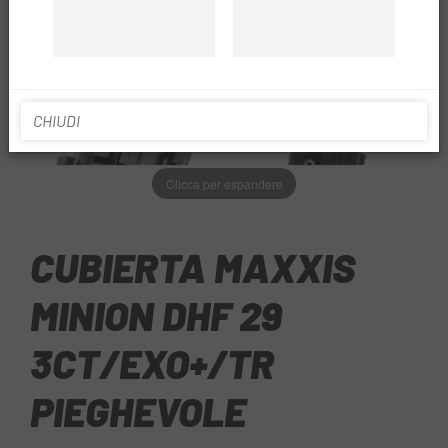
CHIUDI
Clicca per espandere
CUBIERTA MAXXIS
MINION DHF 29
3CT/EXO+/TR
PIEGHEVOLE