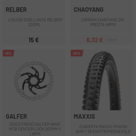
RELBER
CHAOYANG
LIQUIDO SIGILLANTE RELBER
CAMARA CHAOYANG 29+
300ML.
PRESTA 48MM
15 €
6,32 €
7,90 €
Prezzo
Prezzo
Prezzo base
-15%
-30%
GALFER
MAXXIS
DISCO FRENO GALFER WAVE
CUBIERTA MAXXIS MINION
MTB CENTER-LOCK 203MM X
DHR II 29 EXO/TR PIEGHEVOLE
1.8MM