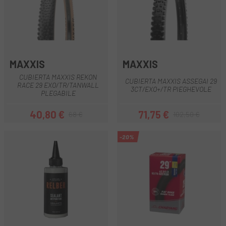
MAXXIS
MAXXIS
CUBIERTA MAXXIS REKON
CUBIERTA MAXXIS ASSEGAI 29
RACE 29 EXO/TR/TANWALL
3CT/EXO+/TR PIEGHEVOLE
PLEGABILE
40,80 €
71,75 €
68 €
102,50 €
Prezzo
Prezzo base
Prezzo
Prezzo base
-20%