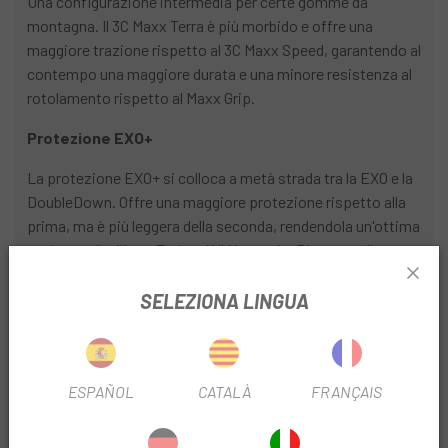
Una configurazione intermedia per certe gomme da
montagna. Il 3C Maxx Terra è più morbido e offre una
maggiore trazione rispetto al 3C Maxx Speed, garantendo al
contempo una maggiore durata e una minore resistenza al
rotolamento rispetto al Maxx Grip.
Protezione EXO+
La protezione EXO+ si colloca a metà strada tra la EXO e la
DoubleDown. Offre una maggiore protezione rispetto alla
prima, ma è più leggera della seconda, rendendola un'ottima
scelta per l'utilizzo Enduro/All Mountain. Rispetto alla
protezione EXO, la EXO+ migliora la protezione contro le
forature del battistrada del 27%, la durata dei fianchi del
SELEZIONA LINGUA
51% e la resistenza alla compressione del 28%.
TR Tubeless Ready
ESPAÑOL
CATALÀ
FRANÇAIS
Le coperture tubeless ready offrono numerosi vantaggi
rispetto alle coperture convenzionali: la capacità di