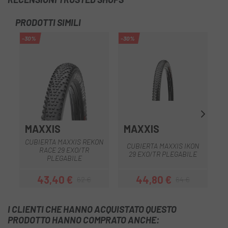
PRODOTTI SIMILI
-30%
-30%
-4
MAXXIS
MAXXIS
CUBIERTA MAXXIS REKON
CUBIERTA MAXXIS IKON
RACE 29 EXO/TR
29 EXO/TR PLEGABILE
PLEGABILE
43,40 €
44,80 €
62 €
64 €
Prezzo
Prezzo base
Prezzo
Prezzo base
I CLIENTI CHE HANNO ACQUISTATO QUESTO
PRODOTTO HANNO COMPRATO ANCHE: