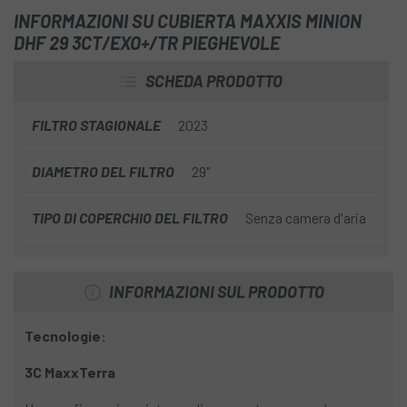
battistrada e un disegno laterale che garantisce stabilità e
INFORMAZIONI SU CUBIERTA MAXXIS MINION
aderenza in curva. Il copertone
Maxxis Minion DHF 29
DHF 29 3CT/EXO+/TR PIEGHEVOLE
3CT/EXO+/TR Pieghevole
utilizza il triplo composto
MaxxTerra, che offre un'ottima trazione senza
SCHEDA PRODOTTO
compromettere la durata, la tecnologia di protezione
laterale EXO+ ed è pronto per il montaggio Tubeless.
FILTRO STAGIONALE
2023
DIAMETRO DEL FILTRO
29"
TIPO DI COPERCHIO DEL FILTRO
Senza camera d'aria
INFORMAZIONI SUL PRODOTTO
Tecnologie:
3C MaxxTerra