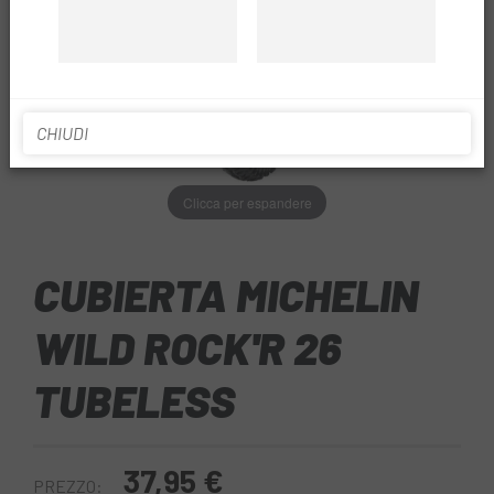
CHIUDI
Clicca per espandere
CUBIERTA MICHELIN
WILD ROCK'R 26
TUBELESS
37,95 €
PREZZO: