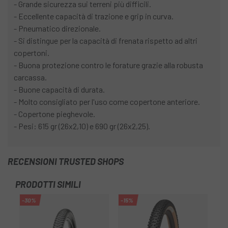
- Grande sicurezza sui terreni più difficili.
- Eccellente capacità di trazione e grip in curva.
- Pneumatico direzionale.
- Si distingue per la capacità di frenata rispetto ad altri
copertoni.
- Buona protezione contro le forature grazie alla robusta
carcassa.
- Buone capacità di durata.
- Molto consigliato per l'uso come copertone anteriore.
- Copertone pieghevole.
- Pesi: 615 gr (26x2,10) e 690 gr (26x2,25).
RECENSIONI TRUSTED SHOPS
PRODOTTI SIMILI
-30%
-15%
-2