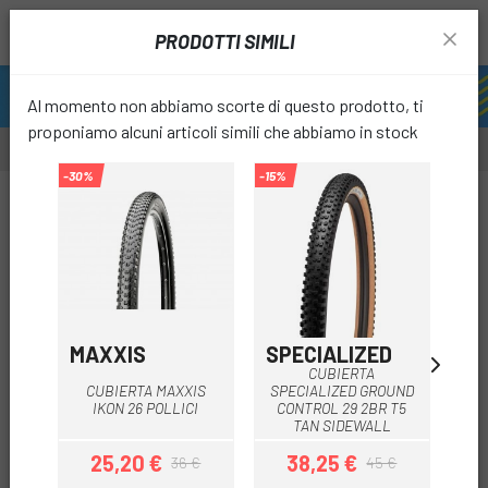
PRODOTTI SIMILI
Al momento non abbiamo scorte di questo prodotto, ti
proponiamo alcuni articoli simili che abbiamo in stock
-30%
-15%
-20%
favori
MAXXIS
SPECIALIZED
C
CUBIERTA
CUBIERTA MAXXIS
SPECIALIZED GROUND
C
IKON 26 POLLICI
CONTROL 29 2BR T5
TAN SIDEWALL
25,20 €
38,25 €
3
36 €
45 €
Prezzo
Prezzo base
Prezzo
Prezzo base