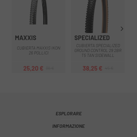
MAXXIS
SPECIALIZED
CUBIERTA SPECIALIZED
CUBIERTA MAXXIS IKON
GROUND CONTROL 29 2BR
26 POLLICI
T5 TAN SIDEWALL
25,20 €
38,25 €
36 €
45 €
Prezzo
Prezzo base
Prezzo
Prezzo base
ESPLORARE
INFORMAZIONE