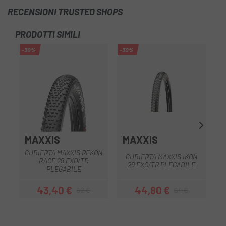
RECENSIONI TRUSTED SHOPS
PRODOTTI SIMILI
-30%
-30%
MAXXIS
MAXXIS
S
CUBIERTA MAXXIS REKON
CUBIERTA MAXXIS IKON
S
RACE 29 EXO/TR
29 EXO/TR PLEGABILE
PLEGABILE
43,40 €
44,80 €
62 €
64 €
Prezzo
Prezzo base
Prezzo
Prezzo base