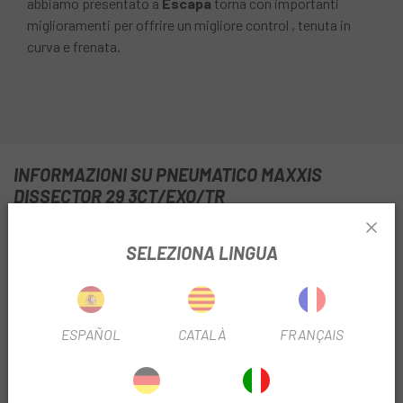
abbiamo presentato a
Escapa
torna con importanti
miglioramenti per offrire un migliore control , tenuta in
curva e frenata.
INFORMAZIONI SU PNEUMATICO MAXXIS
DISSECTOR 29 3CT/EXO/TR
SCHEDA PRODOTTO
SELEZIONA LINGUA
DIAMETRO DEL FILTRO
29"
TIPO DI COPERCHIO DEL FILTRO
Senza camera d'aria
ESPAÑOL
CATALÀ
FRANÇAIS
INFORMAZIONI SUL PRODOTTO