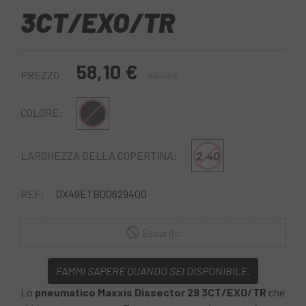
3CT/EXO/TR
58,10 €
PREZZO:
83,00 €
Nero
COLORE:
2.40
LARGHEZZA DELLA COPERTINA:
REF:
DX49ETB00629400
Esaurito
FAMMI SAPERE QUANDO SEI DISPONIBILE.
Lo
pneumatico Maxxis Dissector 29 3CT/EXO/TR
che