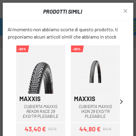
PRODOTTI SIMILI
Al momento non abbiamo scorte di questo prodotto, ti
proponiamo alcuni articoli simili che abbiamo in stock
-30%
-30%
-30%
favori
MAXXIS
MAXXIS
SP
CUBIERTA MAXXIS
CUBIERTA MAXXIS
S
REKON RACE 29
IKON 29 EXO/TR
TRA
EXO/TR PLEGABILE
PLEGABILE
43,40 €
44,80 €
62 €
64 €
Prezzo
Prezzo base
Prezzo
Prezzo base