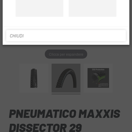
CHIUDI
Clicca per espandere
PNEUMATICO MAXXIS
DISSECTOR 29