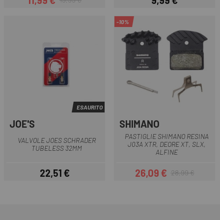
11,99 €
9,99 €
Prezzo
Prezzo base
Prezzo
-10%
ESAURITO
JOE'S
SHIMANO
PASTIGLIE SHIMANO RESINA
VALVOLE JOES SCHRADER
J03A XTR, DEORE XT, SLX,
TUBELESS 32MM
ALFINE
22,51 €
26,09 €
28,99 €
Prezzo
Prezzo
Prezzo base