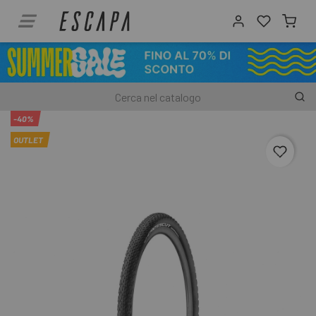
-40%
OUTLET
favori