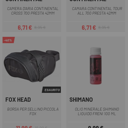
CAMERA D'ARIA CONTINENTAL
CAMARA CONTINENTAL TOUR
CROSS 700 PRESTA 42MM
ALL 700 PRESTA 42MM
6,71 €
6,71 €
8,95 €
8,95 €
Prezzo
Prezzo base
Prezzo
Prezzo base
-40%
ESAURITO
FOX HEAD
SHIMANO
BORSA PER SELLINO PICCOLA
OLIO MINERALE SHIMANO
FOX
LIQUIDO FRENI 100 ML
19,99 €