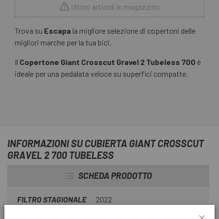
Ultimi articoli in magazzino
Trova su
Escapa
la migliore selezione di copertoni delle
migliori marche per la tua bici.
Il
Copertone Giant Crosscut Gravel 2 Tubeless 700
è
ideale per una pedalata veloce su superfici compatte.
INFORMAZIONI SU CUBIERTA GIANT CROSSCUT
GRAVEL 2 700 TUBELESS
SCHEDA PRODOTTO
FILTRO STAGIONALE
2022