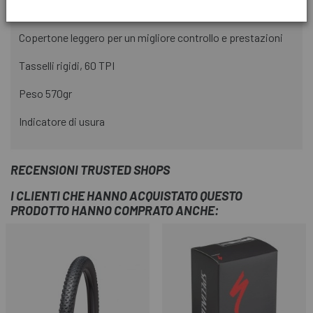
Design del copertone Ready senza camera d'aria
Copertone leggero per un migliore controllo e prestazioni
Tasselli rigidi, 60 TPI
Peso 570gr
Indicatore di usura
RECENSIONI TRUSTED SHOPS
I CLIENTI CHE HANNO ACQUISTATO QUESTO
PRODOTTO HANNO COMPRATO ANCHE: