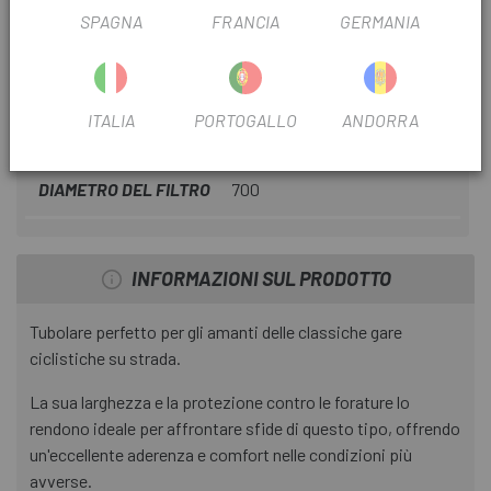
INFORMAZIONI SU TUBOLARE CONTINENTAL
SPAGNA
FRANCIA
GERMANIA
COMPETITION 700
SCHEDA PRODOTTO
ITALIA
PORTOGALLO
ANDORRA
FILTRO STAGIONALE
2022
DIAMETRO DEL FILTRO
700
INFORMAZIONI SUL PRODOTTO
Tubolare perfetto per gli amanti delle classiche gare
ciclistiche su strada.
La sua larghezza e la protezione contro le forature lo
rendono ideale per affrontare sfide di questo tipo, offrendo
un'eccellente aderenza e comfort nelle condizioni più
avverse.