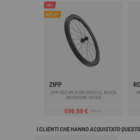
-18%
OUTLET
ZIPP
R
Nero
ZIPP 303 XPLR SW DISCO CL RUOTA
R
ANTERIORE 12X100
696,99 €
850 €
Prezzo
Prezzo base
I CLIENTI CHE HANNO ACQUISTATO QUES