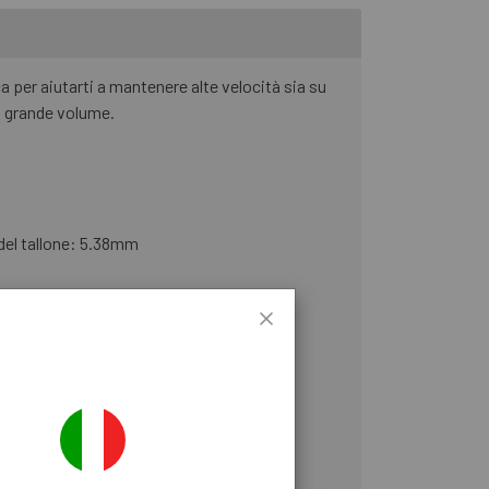
a per aiutarti a mantenere alte velocità sia su
di grande volume.
del tallone: 5.38mm