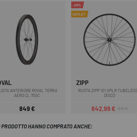
-29%
OUTLET
OVAL
ZIPP
Nero
Multiplo
UOTA ANTERIORE ROVAL TERRA
RUOTA ZIPP 101 XPLR TUBELESS
AERO CL 700C
DISCO
849 €
642,99 €
918 €
Prezzo
Prezzo
Prezzo base
TO PRODOTTO HANNO COMPRATO ANCHE: