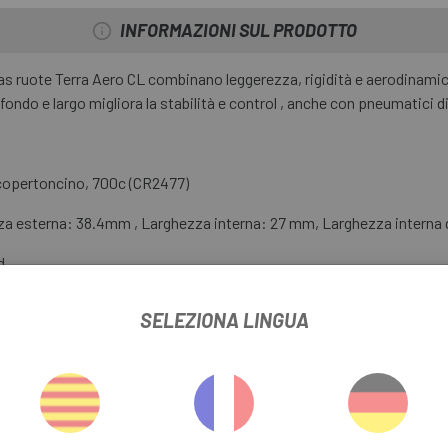
INFORMAZIONI SUL PRODOTTO
 las ruote Terra Aero CL combinano leggerezza, rigidità e aerodinamic
rofondo e largo migliora la stabilità e control , anche con pneumatici 
 copertoncino, 700c (CR2477)
za esterna: 38.4mm , Larghezza interna: 27 mm, Larghezza interna 
d
SELEZIONA LINGUA