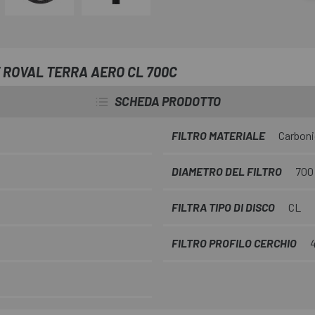
Il suo design Chopped Aero Spe
anche su terreni misti, mentre 
garantiscono la massima affidab
 ROVAL TERRA AERO CL 700C
SCHEDA PRODOTTO
FILTRO MATERIALE
Carbon
DIAMETRO DEL FILTRO
700
FILTRA TIPO DI DISCO
CL
FILTRO PROFILO CERCHIO
4