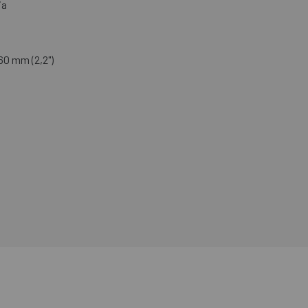
ia
60 mm (2,2")