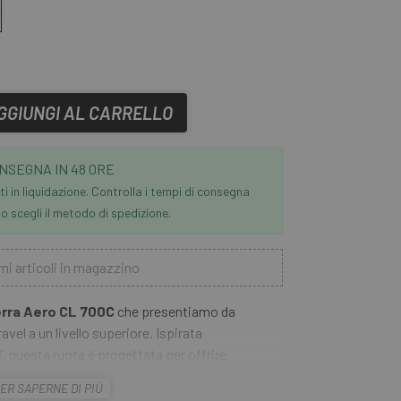
GGIUNGI AL CARRELLO
NSEGNA IN 48 ORE
i in liquidazione. Controlla i tempi di consegna
 scegli il metodo di spedizione.
mi articoli in magazzino
erra Aero CL 700C
che presentiamo da
vel a un livello superiore. Ispirata
, questa ruota è progettata per offrire
mantenendo al contempo un eccellente rapporto
ER SAPERNE DI PIÙ
ù esigente.