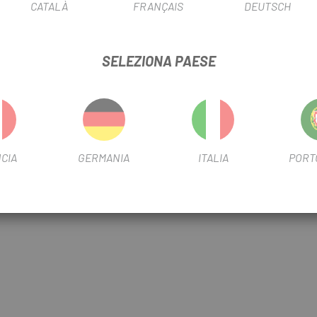
CATALÀ
FRANÇAIS
DEUTSCH
SELEZIONA PAESE
42mm
x 28 x 7 mm), NDS: 6902 (15 x 28 x 7 mm)
CIA
GERMANIA
ITALIA
PORT
x1.6mm : 24 pezzi, (DS: 270mm, NDS: 274mm)