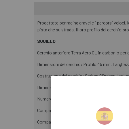
Progettate per racing gravel e i percorsi veloci,
pista che su strada. Il loro profilo del cerchio p
SQUILLO
Cerchio anteriore Terra Aero CL in carbonio per
Dimensioni del cerchio: Profilo 45 mm, Larghez
Costruzione del cerchio: Carbon Clincher Hooke
Dimensioni ruota /ETRTO: 622 × 27 (700c)
Numero di stazioni radio: 24 ore su 24
Compatibilità Tubeless : Sì
Compatibilità Mousse : Sì