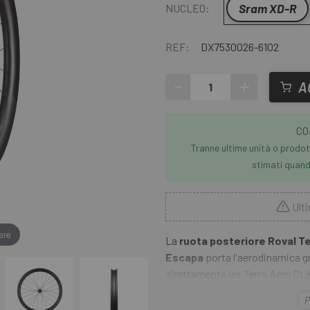
Sram XD-R
NUCLEO:
REF:
DX7530026-6102
-
+
A
CO
Tranne ultime unità o prodott
stimati quando
Ulti
ere
La
ruota posteriore Roval T
Escapa
porta l'aerodinamica gra
direttamente las Terra Aero CLX
massime prestazioni in gara, 
P
qualità-prezzo per il ciclista pi