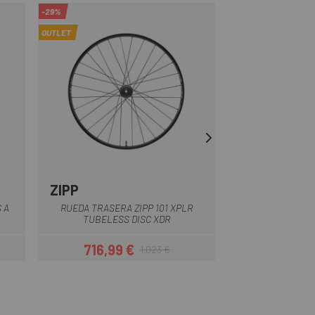
-29%
-18%
OUTLET
OUTLET
ZIPP
ZIPP
Nero
 A
RUEDA TRASERA ZIPP 101 XPLR
RUOTA POSTERIO
TUBELESS DISC XDR
SW DISC 
716,99 €
778,99
1.023 €
Prezzo
Prezzo base