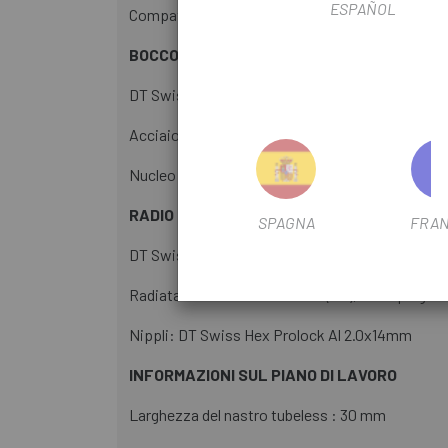
ESPAÑOL
Compatibilità freni: Disco (Centerlock)
BOCCOLI
DT Swiss 350 Straight Pull, Center Lock , 12x1
Acciaio inossidabile svizzero DT - DS: 6902 (15 
Nucleo: DT Swiss Ratchet (36T): Sram XD-R
RADIO E TESTINE
SPAGNA
FRAN
DT Swiss Competition Race Straight Pull, 2.0
Radiata una Cross / tre Cross (2:1), non ripiegata
Nippli: DT Swiss Hex Prolock Al 2.0x14mm
INFORMAZIONI SUL PIANO DI LAVORO
Larghezza del nastro tubeless : 30 mm