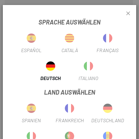
SCHALTBETÄTIGUNG
Interne Verkabelung
SPRACHE AUSWÄHLEN
BREITE DER BUCHSE
15x110mm Boost
ESPAÑOL
CATALÀ
FRANÇAIS
PRODUKTINFORMATION
Fahren ohne Grenzen
DEUTSCH
ITALIANO
Ein von Orbea Mountainbikes inspirierter Rahmen und ein
Federungssystem bieten ein leistungsstarkes und sicheres
LAND AUSWÄHLEN
Fahrverhalten. Die leicht einstellbare Sitzposition
gewährleistet control und Komfort für jeden Fahrer.
Fortschrittliche Federung
SPANIEN
FRANKREICH
DEUTSCHLAND
Die Kombination aus 115-mm-Hinterradfederung und 120-
mm-Vorderradfederung sorgt für Komfort und control auf