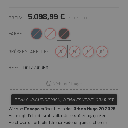
5.098,99 €
PREIS:
5.999,00 €
Blau Schwarz
Schwarz-Weiss
Braun schwarz
FARBE:
S
M
L
XL
GRÖSSENTABELLE:
REF:
DOT37303HS
Nicht auf Lager
BENACHRICHTIGE MICH, WENN ES VERFÜGBAR IST
Wir von
Escapa
präsentieren das
Orbea Muga 20 2026.
Es bringt dich mit kraftvoller Unterstützung, großer
Reichweite, fortschrittlicher Federung und sicherem