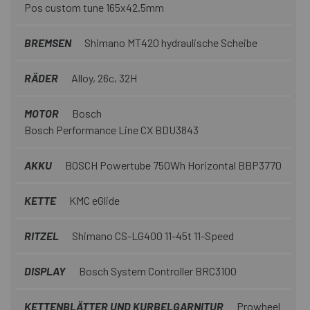
Pos custom tune 165x42.5mm
BREMSEN
Shimano MT420 hydraulische Scheibe
RÄDER
Alloy, 26c, 32H
MOTOR
Bosch
Bosch Performance Line CX BDU3843
AKKU
BOSCH Powertube 750Wh Horizontal BBP3770
KETTE
KMC eGlide
RITZEL
Shimano CS-LG400 11-45t 11-Speed
DISPLAY
Bosch System Controller BRC3100
KETTENBLÄTTER UND KURBELGARNITUR
Prowheel