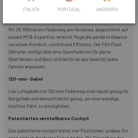
unebenem Gelände.
ITALIEN
PORTUGAL
ANDORRA
Einstellung der Hinterradaufhängung
Mit 115 Millimetern Federweg am Hinterrad, abgestimmt auf
unsere MTB-Expertise, erreicht Muga die perfekte Balance
zwischen Komfort, control und Effizienz. Der FOX Float
Dämpfer verfügt über eine Sperrfunktion für glatte
Oberflächen und lässt sich leicht an das Gewicht jedes
Fahrers anpassen.
120-mm- Gabel
Las Luftgabeln mit 120 mm Federweg sind robust genug für
Bergpfade und dennoch leicht genug, um eine wendige,
intuitive Fahrt zu ermöglichen.
Patentiertes verstellbares Cockpit
Das patentierte cockpit bietet vier Positionen, sodass Sie
ganz einfach Ihr ideales Setup finden. Die Einstellung des