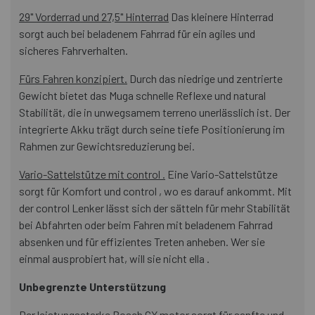
29" Vorderrad und 27,5" Hinterrad
Das kleinere Hinterrad
sorgt auch bei beladenem Fahrrad für ein agiles und
sicheres Fahrverhalten.
Fürs Fahren konzipiert.
Durch das niedrige und zentrierte
Gewicht bietet das Muga schnelle Reflexe und natural
Stabilität, die in unwegsamem terreno unerlässlich ist. Der
integrierte Akku trägt durch seine tiefe Positionierung im
Rahmen zur Gewichtsreduzierung bei.
Vario-Sattelstütze mit control .
Eine Vario-Sattelstütze
sorgt für Komfort und control , wo es darauf ankommt. Mit
der control Lenker lässt sich der sätteln für mehr Stabilität
bei Abfahrten oder beim Fahren mit beladenem Fahrrad
absenken und für effizientes Treten anheben. Wer sie
einmal ausprobiert hat, will sie nicht ella .
Unbegrenzte Unterstützung
Der leistungsstarke Bosch CX motor sorgt für sanfte und