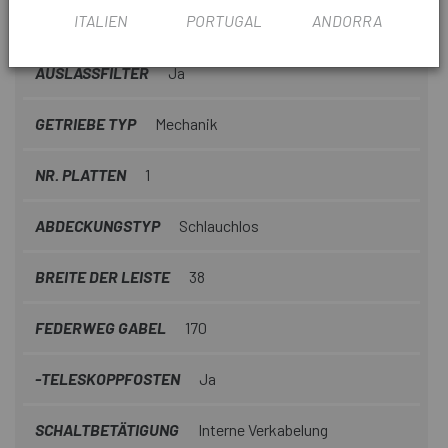
ITALIEN
PORTUGAL
ANDORRA
NR. RITZEL
12V
AUSLASSFILTER
Ja
GETRIEBE TYP
Mechanik
NR. PLATTEN
1
ABDECKUNGSTYP
Schlauchlos
BREITE DER LEISTE
38
FEDERWEG GABEL
170
-TELESKOPPFOSTEN
Ja
SCHALTBETÄTIGUNG
Interne Verkabelung