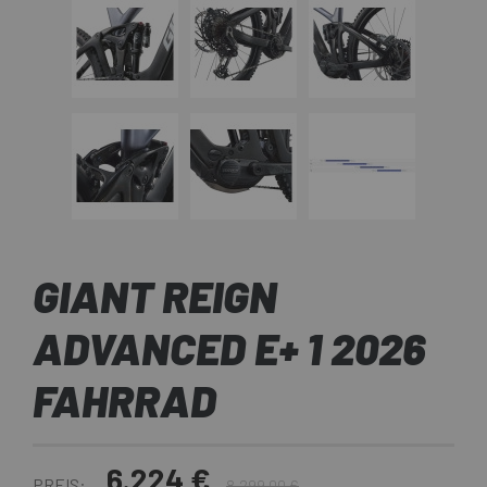
GIANT REIGN
ADVANCED E+ 1 2026
FAHRRAD
6.224 €
PREIS:
8.299,00 €