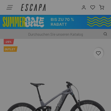
-25%
OUTLET
favori