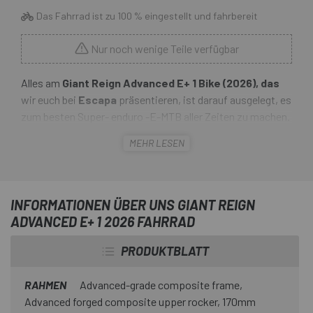
Das Fahrrad ist zu 100 % eingestellt und fahrbereit
Nur noch wenige Teile verfügbar
Alles am
Giant Reign Advanced E+ 1 Bike (2026), das
wir euch bei
Escapa
präsentieren, ist darauf ausgelegt, es
zum besten Super- enduro -E-MTB aller Zeiten zu machen.
Von der Maestro-Federung mit 170 mm Federweg hinten
MEHR LESEN
(und 180 mm Federweg vorne), die ein grenzenloses
Fahrgefühl bietet, über den leistungsstarken SyncDrive Pro
3- motor bis hin zum leichten, steifen und vielseitig
einstellbaren Rahmen . Es verfügt außerdem über einen
INFORMATIONEN ÜBER UNS GIANT REIGN
Titan-Unterfahrschutz, einen robusten Rahmen und einen
ADVANCED E+ 1 2026 FAHRRAD
innovativen Bash Guard mit Elastomerdämpfung, sodass
PRODUKTBLATT
du auch technisch anspruchsvollstes Gelände mit vollem
Vertrauen meistern kannst.
RAHMEN
Advanced-grade composite frame,
Advanced forged composite upper rocker, 170mm