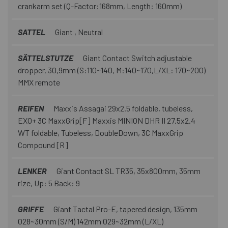
crankarm set (Q-Factor:168mm, Length: 160mm)
SATTEL
Giant , Neutral
SÄTTELSTUTZE
Giant Contact Switch adjustable
dropper, 30,9mm (S:110~140, M:140~170,L/XL: 170~200)
MMX remote
REIFEN
Maxxis Assagai 29x2.5 foldable, tubeless,
EXO+ 3C MaxxGrip[F] Maxxis MINION DHR II 27.5x2.4
WT foldable, Tubeless, DoubleDown, 3C MaxxGrip
Compound [R]
LENKER
Giant Contact SL TR35, 35x800mm, 35mm
rize, Up: 5 Back: 9
GRIFFE
Giant Tactal Pro-E, tapered design, 135mm
O28~30mm (S/M) 142mm O29~32mm (L/XL)