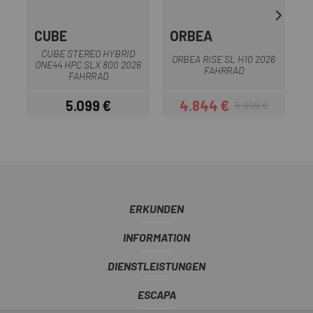
CUBE
ORBEA
CUBE STEREO HYBRID
ORBEA RISE SL H10 2026
ONE44 HPC SLX 800 2026
FAHRRAD
FAHRRAD
5.099 €
4.844 €
5.699 €
Preis
Preis
Regulärer Preis
ERKUNDEN
INFORMATION
DIENSTLEISTUNGEN
ESCAPA