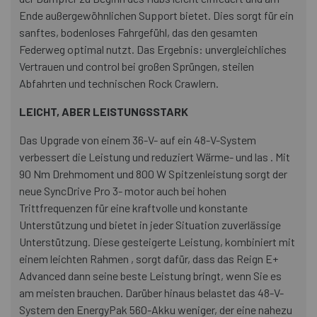
Ende außergewöhnlichen Support bietet. Dies sorgt für ein
sanftes, bodenloses Fahrgefühl, das den gesamten
Federweg optimal nutzt. Das Ergebnis: unvergleichliches
Vertrauen und control bei großen Sprüngen, steilen
Abfahrten und technischen Rock Crawlern.
LEICHT, ABER LEISTUNGSSTARK
Das Upgrade von einem 36-V- auf ein 48-V-System
verbessert die Leistung und reduziert Wärme- und las . Mit
90 Nm Drehmoment und 800 W Spitzenleistung sorgt der
neue SyncDrive Pro 3- motor auch bei hohen
Trittfrequenzen für eine kraftvolle und konstante
Unterstützung und bietet in jeder Situation zuverlässige
Unterstützung. Diese gesteigerte Leistung, kombiniert mit
einem leichten Rahmen , sorgt dafür, dass das Reign E+
Advanced dann seine beste Leistung bringt, wenn Sie es
am meisten brauchen. Darüber hinaus belastet das 48-V-
System den EnergyPak 560-Akku weniger, der eine nahezu