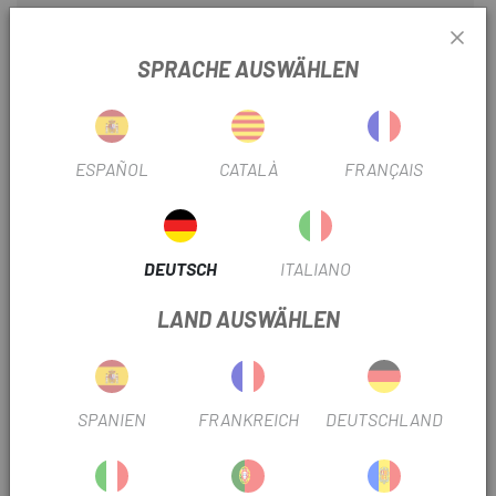
BAUJAHR
2026
SPRACHE AUSWÄHLEN
AUSRÜSTUNG
Mando: Giant RideControl Ergo 4
KONTROLLEN
SRAM Eagle 90 Transmission Single
ESPAÑOL
CATALÀ
FRANÇAIS
Click
MATERIAL
Kohlenstoff
DEUTSCH
ITALIANO
AKKU: W/H
560
LAND AUSWÄHLEN
ART DER BREMBSEN
Scheibe
DURCHMESSER
Meeräsche
SPANIEN
FRANKREICH
DEUTSCHLAND
ART DES FAHRRADS
Enduro