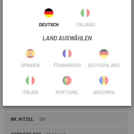
LENKER
Race Face Era 35 x 800 x 20 mm
DEUTSCH
ITALIANO
BAUJAHR
2027
LAND AUSWÄHLEN
AUSRÜSTUNG
Avinox 12A Fast Charger
MATERIAL
Aluminium
SPANIEN
FRANKREICH
DEUTSCHLAND
AKKU: W/H
800
ART DER BREMBSEN
Scheibe
ITALIEN
PORTUGAL
ANDORRA
DURCHMESSER
29"
NR. RITZEL
12V