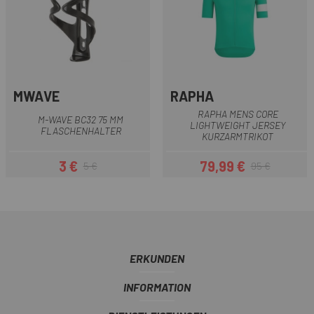
MWAVE
RAPHA
RAPHA MENS CORE
M-WAVE BC32 75 MM
LIGHTWEIGHT JERSEY
FLASCHENHALTER
KURZARMTRIKOT
3 €
79,99 €
5 €
95 €
Preis
Regulärer Preis
Preis
Regulärer Preis
ERKUNDEN
INFORMATION