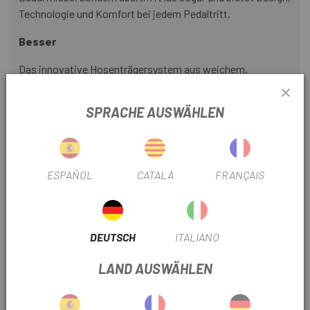
Technologie und Komfort bei jedem Pedaltritt.
Besser
Das innovative Hosenträgersystem aus weichem,
lasergeschnittenem und nahtlosem Material bietet
absoluten Tragekomfort. Dank seines Designs wird
SPRACHE AUSWÄHLEN
jeglicher Druck auf den Oberkörper vermieden und es passt
sich perfekt der Anatomie des Radfahrers an, unabhängig
von dessen Statur.
ESPAÑOL
CATALÀ
FRANÇAIS
Hochwertige Materialien
Die bib ist aus hochwertigem italienischem Material
gefertigt und OEKO-TEX®-zertifiziert. Sie bietet eine
DEUTSCH
ITALIANO
klassische Passform mit mittlerer bis hoher Dehnbarkeit
und erzielt so die perfekte Balance zwischen Komfort und
LAND AUSWÄHLEN
Leistung.