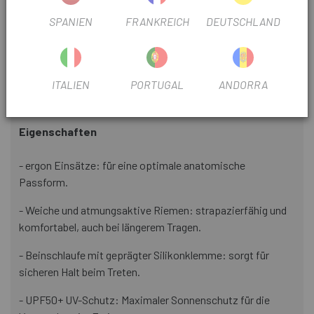
Hochleistungs-Sitzmaus
SPANIEN
FRANKREICH
DEUTSCHLAND
Das Sitzpolster ist mit einer mehrlagigen Struktur
unterschiedlicher Dichte ausgestattet und wird thermisch
in 3D geformt, was eine hohe Atmungsaktivität, optimale
Unterstützung und hervorragende Leistung bei
ITALIEN
PORTUGAL
ANDORRA
Trainingseinheiten von bis zu 7 Stunden garantiert.
Eigenschaften
- ergon Einsätze: für eine optimale anatomische
Passform.
- Weiche und atmungsaktive Riemen: strapazierfähig und
komfortabel, auch bei längerem Tragen.
- Beinschlaufe mit geprägter Silikonklemme: sorgt für
sicheren Halt beim Treten.
- UPF50+ UV-Schutz: Maximaler Sonnenschutz für die