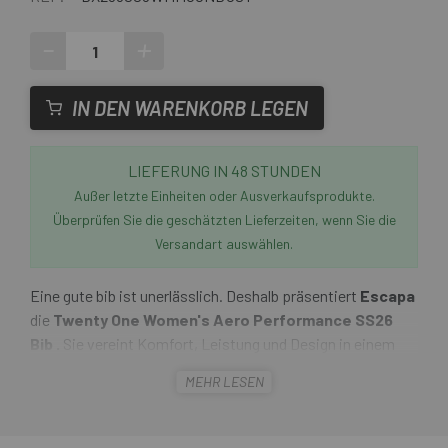
-
+
IN DEN WARENKORB LEGEN
LIEFERUNG IN 48 STUNDEN
Außer letzte Einheiten oder Ausverkaufsprodukte.
Überprüfen Sie die geschätzten Lieferzeiten, wenn Sie die
Versandart auswählen.
Eine gute bib ist unerlässlich. Deshalb präsentiert
Escapa
die
Twenty One Women's Aero Performance SS26
Bib .
Sie vereint Komfort, Leistung und Design in einem
einzigen Produkt. Dank fortschrittlicher Technologie und
MEHR LESEN
hochwertiger Materialien garantiert diese bib ein
außergewöhnliches Fahrgefühl – egal ob beim täglichen
Training oder auf langen Touren.