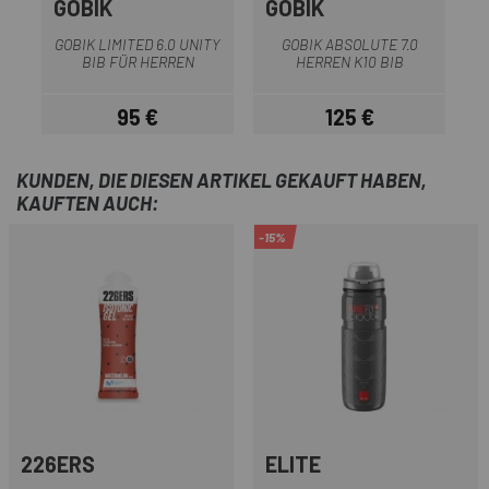
GOBIK
GOBIK
G
GOBIK LIMITED 6.0 UNITY
GOBIK ABSOLUTE 7.0
BIB FÜR HERREN
HERREN K10 BIB
95 €
125 €
Preis
Preis
KUNDEN, DIE DIESEN ARTIKEL GEKAUFT HABEN,
KAUFTEN AUCH:
-15%
226ERS
ELITE