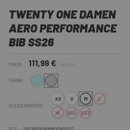
TWENTY ONE DAMEN
AERO PERFORMANCE
BIB SS26
111,99 €
PREIS:
150,00 €
Hellblau
Hellgrau
FARBE:
XS
S
M
L
KLEIDERGRÖSSE:
XL
XXL
XXS
REF:
DX236005WMMOONDUST