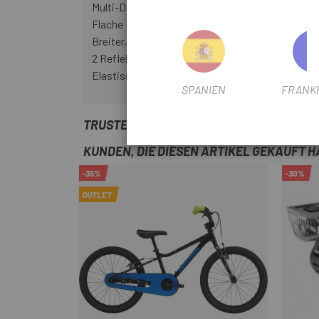
Multi-Density W2 Chamois
Flache Innennähte
Breiter, elastischer Bund
2 Reflektoren im Außenbereich der Shorts
Elastischer Verschluss mit RUBBA 3 Silikon am
SPANIEN
FRANK
TRUSTED SHOPS REVIEWS
KUNDEN, DIE DIESEN ARTIKEL GEKAUFT 
-35%
-30%
OUTLET