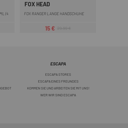
FOX HEAD
BORDEAUX
Gelb
Blau
Creme
Orange
+6
ML (4
FOX RANGER LANGE HANDSCHUHE
15 €
29,99 €
eis
Preis
Regulärer Preis
ESCAPA
ESCAPA STORES
ESCAPA EINES FREUNDES
NGEBOT
KOMMEN SIE UND ARBEITEN SIE MIT UNS!
WER WIR SIND ESCAPA