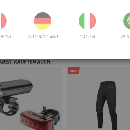
 Unterschenkel
REICH
DEUTSCHLAND
ITALIEN
POR
HABEN, KAUFTEN AUCH:
-50%