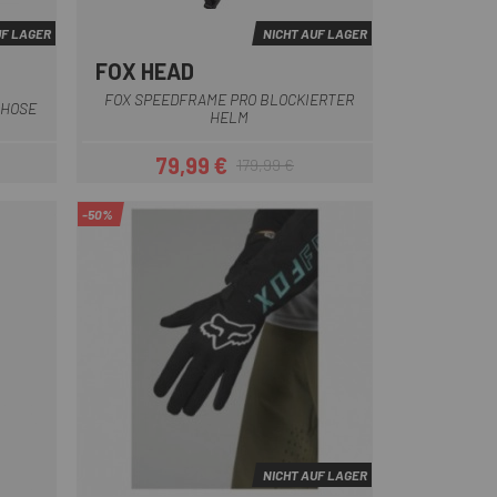
UF LAGER
NICHT AUF LAGER
FOX HEAD
Schwarz-Weiss
Braun
Schwarz
Grün
Dunkelgrün
FOX SPEEDFRAME PRO BLOCKIERTER
 HOSE
HELM
79,99 €
179,99 €
eis
Preis
Regulärer Preis
-50%
NICHT AUF LAGER