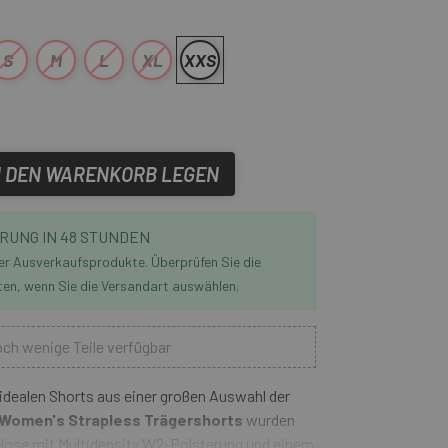
S
M
L
XL
XXS
N DEN WARENKORB LEGEN
RUNG IN 48 STUNDEN
der Ausverkaufsprodukte. Überprüfen Sie die
ten, wenn Sie die Versandart auswählen.
ch wenige Teile verfügbar
 idealen Shorts aus einer großen Auswahl der
 Women's Strapless Trägershorts
wurden
. Hose mit Multidensity W2-Polsterung und einem