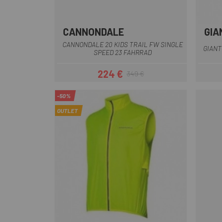
CANNONDALE
GIA
Blau
Schwarz
CANNONDALE 20 KIDS TRAIL FW SINGLE
GIANT
SPEED 23 FAHRRAD
224 €
349 €
Preis
Regulärer Preis
-50%
OUTLET