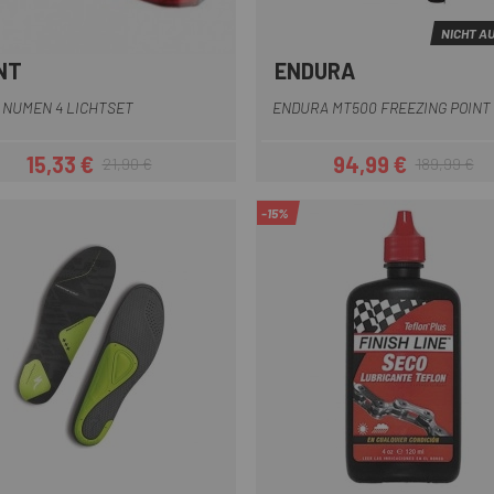
NICHT A
NT
ENDURA
Schwarz
Schwarz
Rot
 NUMEN 4 LICHTSET
ENDURA MT500 FREEZING POINT
15,33 €
94,99 €
21,90 €
189,99 €
Preis
Regulärer Preis
Preis
Regulärer Pr
-15%