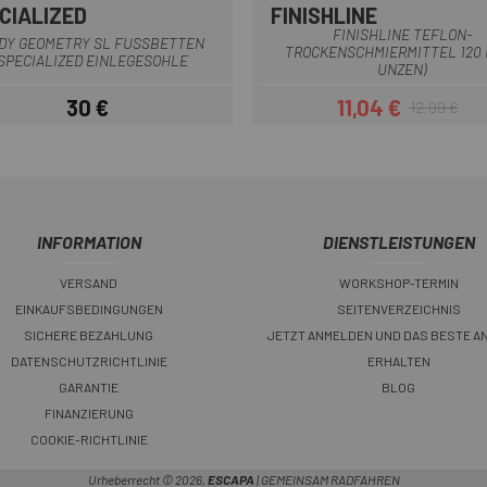
CIALIZED
FINISHLINE
Dunkelblau
Rot
Grün
FINISHLINE TEFLON-
DY GEOMETRY SL FUSSBETTEN S
TROCKENSCHMIERMITTEL 120 
PECIALIZED EINLEGESOHLE
UNZEN)
30 €
11,04 €
12,99 €
Preis
Preis
Regulärer Pr
INFORMATION
DIENSTLEISTUNGEN
VERSAND
WORKSHOP-TERMIN
EINKAUFSBEDINGUNGEN
SEITENVERZEICHNIS
SICHERE BEZAHLUNG
JETZT ANMELDEN UND DAS BESTE A
DATENSCHUTZRICHTLINIE
ERHALTEN
GARANTIE
BLOG
FINANZIERUNG
COOKIE-RICHTLINIE
Urheberrecht © 2026,
ESCAPA
| GEMEINSAM RADFAHREN