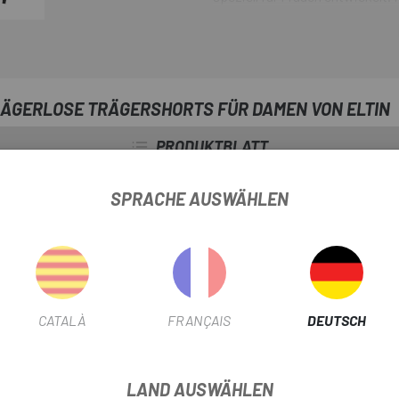
breiteren elastischen Bund, an
reflektierenden Streifen sorgen
und die RUBBA 3-Knöchelversch
RÄGERLOSE TRÄGERSHORTS FÜR DAMEN VON ELTIN
PRODUKTBLATT
FRAUEN
Frauen
SPRACHE AUSWÄHLEN
ART DES KLEIDUNGS
Lang
PRODUKTINFORMATION
CATALÀ
FRANÇAIS
DEUTSCH
LAND AUSWÄHLEN