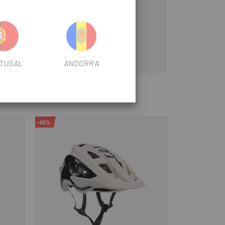
TUGAL
ANDORRA
-55%