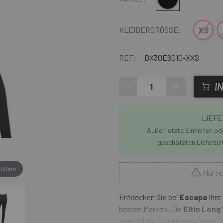
XS
KLEIDERGRÖSSE:
REF:
DX30E6010-XXS
-
+
I
LIEFE
Außer letzte Einheiten o
geschätzten Lieferzei
rößern
Nur no
Entdecken Sie bei
Escapa
Ihre
besten Marken. Die
Eltin Long
speziell für Frauen entwickelt