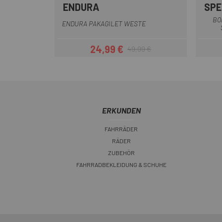
ENDURA
SPE
Schwarz
Gelbes Fluor
BO
ENDURA PAKAGILET WESTE
24,99 €
49,99 €
Preis
Regulärer Preis
ERKUNDEN
FAHRRÄDER
RÄDER
ZUBEHÖR
FAHRRADBEKLEIDUNG & SCHUHE