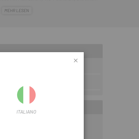
gepasst an die weibliche Physiognomie. Seine 2
MEHR LESEN
 für bessere Sichtbarkeit bei allen Bedingungen
lüsse runden ein perfektes Set ab.
ITALIANO