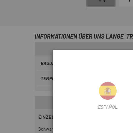
INFORMATIONEN ÜBER UNS LANGE, T
BAUJAHR
2022
TEMPERATUR
Kalt
ESPAÑOL
EINZELHEITEN:
Schwarzer Thermodress-Stoff