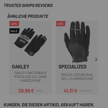
TRUSTED SHOPS REVIEWS
ÄHNLICHE PRODUKTE
-25%
-10%
-1
SALE
SA
OAKLEY
SPECIALIZED
S
OAKLEY SWITCHBACK
SPECIALIZED BG DUAL
MTB GLOVE 2.0 LANGE
GEL LG HANDSCHUHE
HANDSCHUHE
29,99 €
41,31 €
40 €
45,90 €
Preis
Regulärer Preis
Preis
Regulärer Preis
KUNDEN, DIE DIESEN ARTIKEL GEKAUFT HABEN,