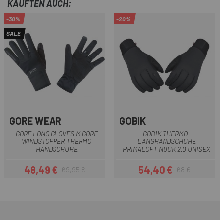
KAUFTEN AUCH:
-30%
-20%
SALE
GORE WEAR
GOBIK
GORE LONG GLOVES M GORE
GOBIK THERMO-
WINDSTOPPER THERMO
LANGHANDSCHUHE
HANDSCHUHE
PRIMALOFT NUUK 2.0 UNISEX
48,49 €
54,40 €
69,95 €
68 €
Preis
Regulärer Preis
Preis
Regulärer Preis