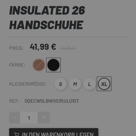
INSULATED 26
HANDSCHUHE
41,99 €
PREIS:
64,95 €
Braun
Schwarz
FARBE:
S
M
L
XL
KLEIDERGRÖSSE:
REF:
DQECWGLBWXS35UL0107
-
+
IN DEN WARENKORB LEGEN