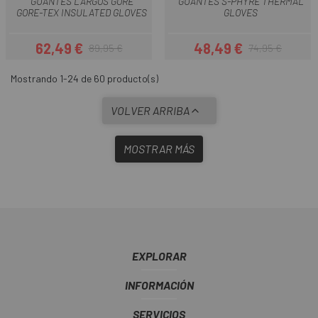
GUANTES LARGOS GORE
GUANTES S-PHYRE THERMAL
GORE-TEX INSULATED GLOVES
GLOVES
62,49 €
48,49 €
89,95 €
74,95 €
Precio
Precio regular
Precio
Precio regular
Mostrando 1-24 de 60 producto(s)
VOLVER ARRIBA
MOSTRAR MÁS
EXPLORAR
INFORMACIÓN
SERVICIOS