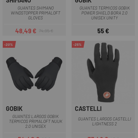
SHIMANO
GOBIK
GUANTES SHIMANO
GUANTES TERMICOS GOBIK
WINDSTOPPER PRIMALOFT
POWER SHIELD BORA 2.0
GLOVES
UNISEX UNITY
48,49 €
55 €
74,95 €
Precio
Precio regular
Precio
-20%
-25%
GOBIK
CASTELLI
GUANTES LARGOS GOBIK
GUANTES LARGOS CASTELLI
TERMICOS PRIMALOFT NUUK
LIGHTNESS 2
2.0 UNISEX