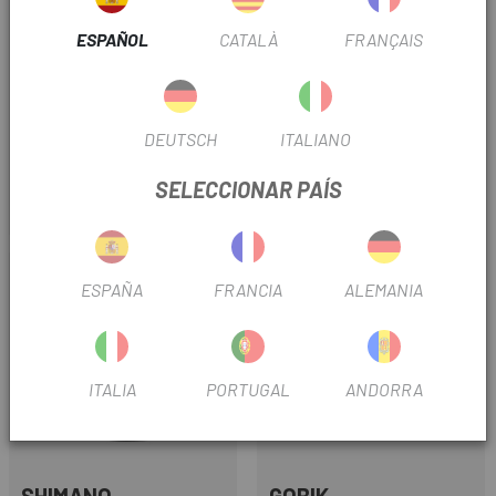
ESPAÑOL
CATALÀ
FRANÇAIS
CASTELLI
ASSOS
DEUTSCH
ITALIANO
GUANTES LARGOS CASTELLI
GUANTES LARGOS ASSOS
PERFETTO ROS
WINTER GLOVES P1
SELECCIONAR PAÍS
59,49 €
100 €
80 €
Precio
Precio regular
Precio
-35%
ESPAÑA
FRANCIA
ALEMANIA
ITALIA
PORTUGAL
ANDORRA