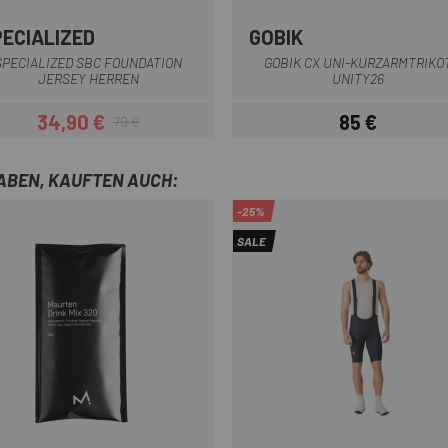
PECIALIZED
GOBIK
Schwarz
Rosa
Weiß
Braun
Grün
Orange
SPECIALIZED SBC FOUNDATION
GOBIK CX UNI-KURZARMTRIKO
JERSEY HERREN
UNITY26
34,90 €
85 €
79 €
Preis
Regulärer Preis
Preis
HABEN, KAUFTEN AUCH:
-25%
SALE