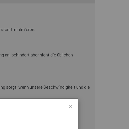
erstand minimieren.
 an, behindert aber nicht die üblichen
tung sorgt, wenn unsere Geschwindigkeit und die
llsten Besitztümer sicher aufbewahrt und