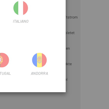
edoch mit Mikroperforationen, die den Luftstrom
ITALIANO
ren High-End-Modellen übernommen wurde, bietet
er unsere Geschwindigkeit und Anforderungen
das Kleidungsstück optimal fixiert, perfekte
nd verbesserte Atmungsaktivität sorgt.
TUGAL
ANDORRA
g Ihrer wertvollsten Gegenstände. Die drei