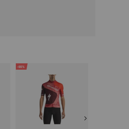
-55%
-25%
SALE