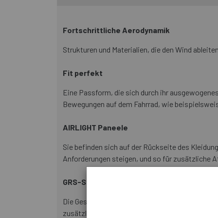
Fortschrittliche Aerodynamik
Strukturen und Materialien, die den Wind ableit
Fit perfekt
Eine Passform, die sich durch ihr ausgewogenes 
Bewegungen auf dem Fahrrad, wie beispielsweis
AIRLIGHT Paneele
Sie befinden sich auf der Rückseite des Kleidun
Anforderungen steigen, und so für zusätzliche 
GRS-System
Die Gesäßtaschen verfügen über das patentierte
zusätzliche Sicherheit bietet.