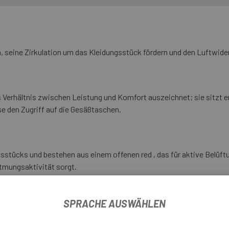
en, seine Zirkulation um das Kleidungsstück fördern und den Luftwid
Verhältnis zwischen Leistung und Komfort auszeichnet; sie sitzt eng
e den Zugriff auf die Gesäßtaschen.
gsstücks und bestehen aus einem offenen red , das für aktive Belüf
Atmungsaktivität sorgt.
SPRACHE AUSWÄHLEN
 GRS-Rückhaltesystem ( Gobik Retention System ), das Ihre wertvo