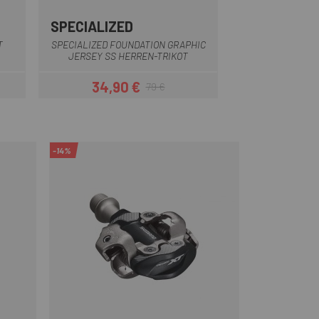
SPECIALIZED
SPORTFUL
-Grau
Rot schwarz
Hellblau
Dun
T
SPECIALIZED FOUNDATION GRAPHIC
SPORTFUL CL
JERSEY SS HERREN-TRIKOT
KURZ
34,90 €
59,49 
79 €
Preis
Regulärer Preis
-14%