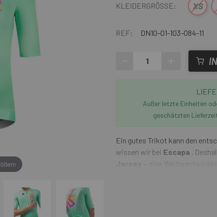
XS
KLEIDERGRÖSSE:
REF:
DN10-01-103-084-11
-
+
I
LIEFE
Außer letzte Einheiten o
geschätzten Lieferzei
Ein gutes Trikot kann den ent
wissen wir bei
Escapa
. Deshal
Jersey –
eine Weiterentwicklun
rößern
entwickelt wurde. Es bietet di
Komfort und ermöglicht Ihnen 
Komfort und optimaler Bewegun