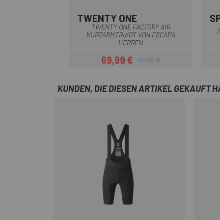
TWENTY ONE
S
Grau
TWENTY ONE FACTORY AIR
KURZARMTRIKOT VON ESCAPA
HERREN
69,99 €
99,99 €
Preis
Regulärer Preis
KUNDEN, DIE DIESEN ARTIKEL GEKAUFT 