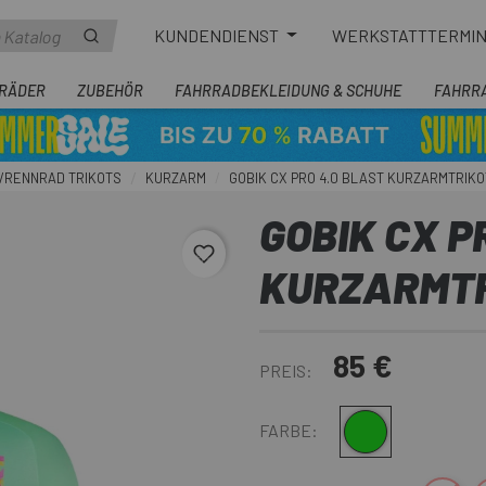
KUNDENDIENST
WERKSTATTTERMI
RÄDER
ZUBEHÖR
FAHRRADBEKLEIDUNG & SCHUHE
FAHRR
/RENNRAD TRIKOTS
KURZARM
GOBIK CX PRO 4.0 BLAST KURZARMTRIKO
GOBIK CX P
favorite_border
KURZARMT
85 €
PREIS:
Grün
FARBE: