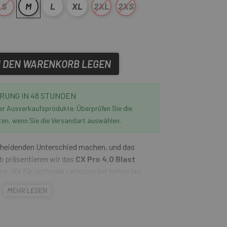
S
M
L
XL
2XL
2XS
N DEN WARENKORB LEGEN
RUNG IN 48 STUNDEN
der Ausverkaufsprodukte. Überprüfen Sie die
ten, wenn Sie die Versandart auswählen.
scheidenden Unterschied machen, und das
b präsentieren wir das
CX Pro 4.0 Blast
g, die für optimale Leistung bei hohen las
e perfekte Balance zwischen Performance und
MEHR LESEN
lange Stunden auf dem Rad mit maximalem
gsfreiheit.