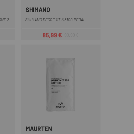
SHIMANO
u
ches Blau
ONE 2
SHIMANO DEORE XT M8100 PEDAL
85,99 €
99,99 €
eis
Preis
Regulärer Preis
MAURTEN
s
Multi