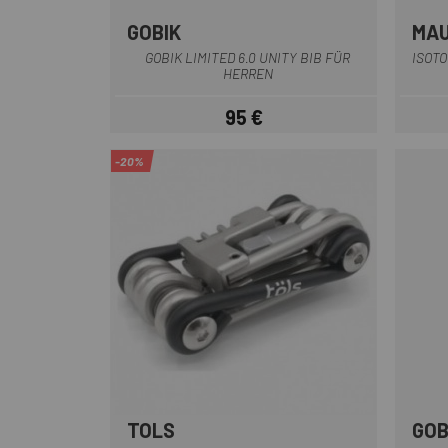
GOBIK
MA
Schwarz
GOBIK LIMITED 6.0 UNITY BIB FÜR
ISOTO
HERREN
95 €
Preis
-20%
TOLS
GOB