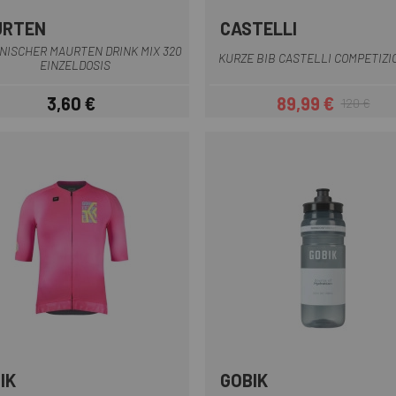
URTEN
CASTELLI
Schwarz
Dunkelgrün
Dunkelgra
Belgis
NISCHER MAURTEN DRINK MIX 320
KURZE BIB CASTELLI COMPETIZI
EINZELDOSIS
3,60 €
89,99 €
120 €
Preis
Preis
Regulärer Pr
IK
GOBIK
Rosa
Schwarz-Weis
weiß grau