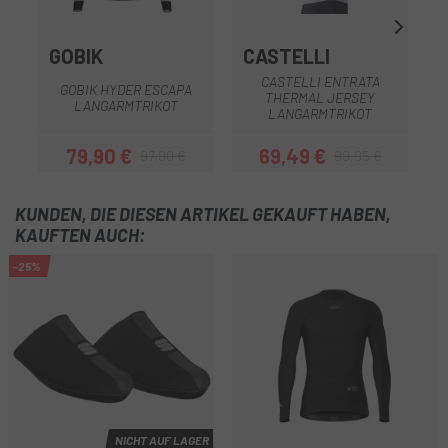
GOBIK
CASTELLI
G
CASTELLI ENTRATA
GOBIK HYDER ESCAPA
THERMAL JERSEY
LANGARMTRIKOT
LANGARMTRIKOT
79,90 €
69,49 €
97,90 €
99,95 €
Preis
Regulärer Preis
Preis
Regulärer Preis
KUNDEN, DIE DIESEN ARTIKEL GEKAUFT HABEN,
KAUFTEN AUCH:
-25%
NICHT AUF LAGER