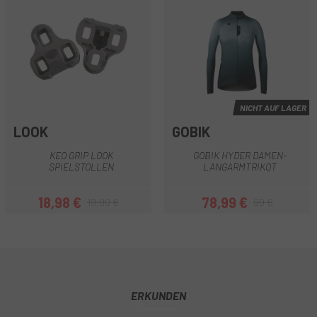
NICHT AUF LAGER
LOOK
GOBIK
KEO GRIP LOOK
GOBIK HYDER DAMEN-
SPIELSTOLLEN
LANGARMTRIKOT
18,98 €
78,99 €
19,90 €
99 €
Preis
Regulärer Preis
Preis
Regulärer Preis
ERKUNDEN