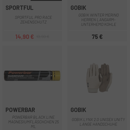
SPORTFUL
GOBIK
GOBIK WINTER MERINO
SPORTFUL PRO RACE
HERREN LANGARM-
ZEHENSCHUTZ
UNTERHEMD KOHLE
14,90 €
75 €
19,90 €
Preis
Regulärer Preis
Preis
POWERBAR
GOBIK
POWERBAR BLACK LINE
GOBIK LYNX 2.0 UNISEX UNITY
MAGNESIUMFLÄSCHCHEN 25
LANGE HANDSCHUHE
ML