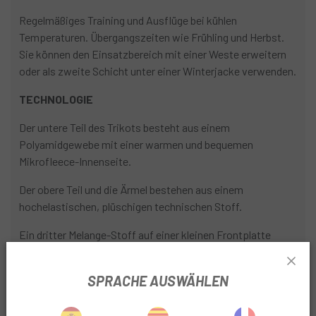
Regelmäßiges Training und Ausflüge bei kühlen
Temperaturen. Übergangszeiten wie Frühling und Herbst.
Sie können den Einsatzbereich mit einer Weste erweitern
oder als zweite Schicht unter einer Winterjacke verwenden.
TECHNOLOGIE
Der untere Teil des Trikots besteht aus einem
Polyamidgewebe mit einer warmen und bequemen
Mikrofleece-Innenseite.
Der obere Teil und die Ärmel bestehen aus einem
hochelastischen, plüschigen technischen Stoff.
Ein dritter Melange-Stoff auf einer kleinen Frontplatte
verleiht ihm eine differenzierende Ästhetik.
SPRACHE AUSWÄHLEN
Die Bündchen sind anatomisch optimiert und passen sich
sehr gut dem Handgelenk an und gleiten problemlos in eine
Jacke, wenn eine zusätzliche dritte Schicht erforderlich ist.