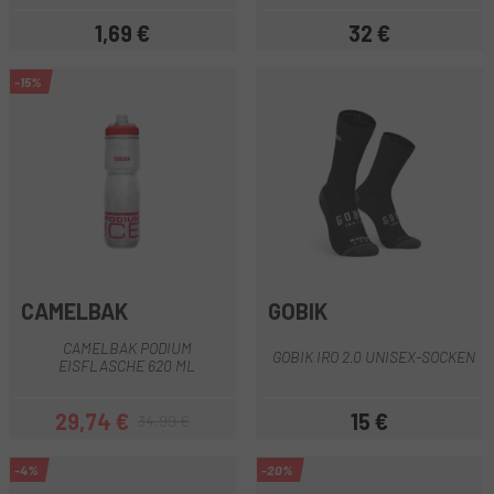
1,69 €
32 €
Preis
Preis
-15%
CAMELBAK
GOBIK
CAMELBAK PODIUM
GOBIK IRO 2.0 UNISEX-SOCKEN
EISFLASCHE 620 ML
29,74 €
15 €
34,99 €
Preis
Regulärer Preis
Preis
-4%
-20%