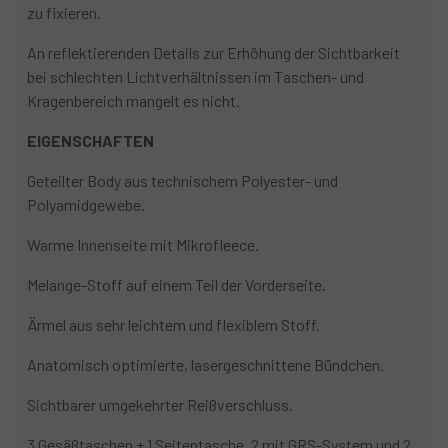
zu fixieren.
An reflektierenden Details zur Erhöhung der Sichtbarkeit
bei schlechten Lichtverhältnissen im Taschen- und
Kragenbereich mangelt es nicht.
EIGENSCHAFTEN
Geteilter Body aus technischem Polyester- und
Polyamidgewebe.
Warme Innenseite mit Mikrofleece.
Melange-Stoff auf einem Teil der Vorderseite.
Ärmel aus sehr leichtem und flexiblem Stoff.
Anatomisch optimierte, lasergeschnittene Bündchen.
Sichtbarer umgekehrter Reißverschluss.
3 Gesäßtaschen + 1 Seitentasche. 2 mit GRS-System und 2