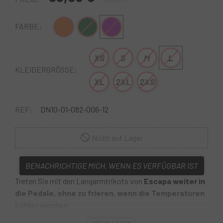
Orange-Schwarz
Grün Schwarz
Lila-Grau
FARBE:
XS
S
M
L
KLEIDERGRÖSSE:
XL
2XL
2XS
REF:
DN10-01-082-006-12
Nicht auf Lager
BENACHRICHTIGE MICH, WENN ES VERFÜGBAR IST
Treten Sie mit den Langarmtrikots von
Escapa weiter in
die Pedale, ohne zu frieren, wenn die Temperaturen
kühler werden.