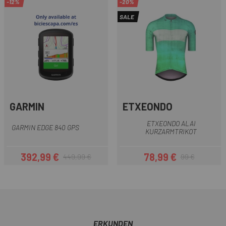
-12%
-20%
SALE
GARMIN
ETXEONDO
ETXEONDO ALAI
GARMIN EDGE 840 GPS
KURZARMTRIKOT
392,99 €
78,99 €
449,99 €
99 €
Preis
Regulärer Preis
Preis
Regulärer Preis
ERKUNDEN