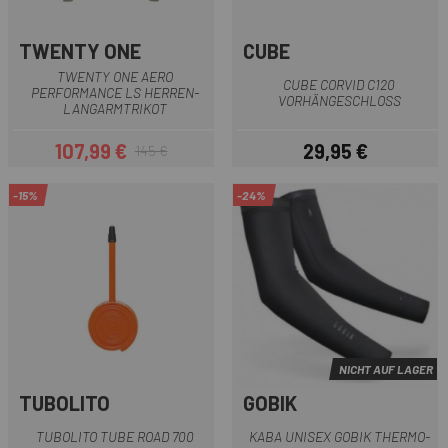
TWENTY ONE
CUBE
TWENTY ONE AERO
CUBE CORVID C120
PERFORMANCE LS HERREN-
VORHÄNGESCHLOSS
LANGARMTRIKOT
107,99 €
29,95 €
145 €
Preis
Regulärer Preis
Preis
-15%
-24%
NICHT AUF LAGER
TUBOLITO
GOBIK
TUBOLITO TUBE ROAD 700
KABA UNISEX GOBIK THERMO-