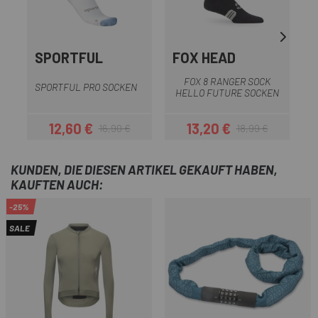
SPORTFUL
FOX HEAD
FOX 8 RANGER SOCK
SPORTFUL PRO SOCKEN
HELLO FUTURE SOCKEN
12,60 €
13,20 €
16,90 €
18,99 €
Preis
Regulärer Preis
Preis
Regulärer Preis
KUNDEN, DIE DIESEN ARTIKEL GEKAUFT HABEN,
KAUFTEN AUCH:
-25%
SALE