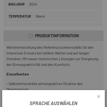
BAUJAHR
2024
TEMPERATUR
Warm
PRODUKTINFORMATION
Weiterentwicklung des Referenzsockenmodells für den
intensiven Einsatz bei heißem Wetter und auf langen
Strecken. Mit neuen technischen Lösungen zur Steigerung
der Atmungsaktivität und des Komforts.
Einzelheiten
- Selbstentwickelte atmungsaktive Struktur des
Obermaterials.
- Asymmetrische Zehenpartie, angepasst an die Anatomie
des Fußes.
SPRACHE AUSWÄHLEN
- Basis mit höherer Dichte für optimales Gefühl.