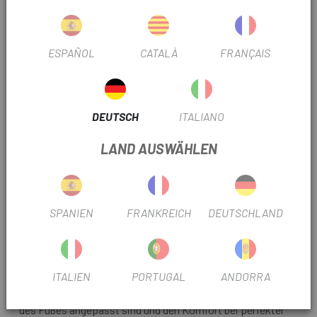
Technologie
ESPAÑOL
CATALÀ
FRANÇAIS
- Hergestellt aus 200 Nadeln und Fulgar® Q-SKIN®-Fasern
mit Silberionen, die dem Stoff bakteriostatische
Eigenschaften verleihen, die Schweißableitung fördern,
unerwünschte Gerüche verhindern und das natürliche
DEUTSCH
ITALIANO
Gleichgewicht der Haut aufrechterhalten. Q-SKIN® behält
seine Eigenschaften über die Zeit und nach vielen Wäschen
LAND AUSWÄHLEN
bei.
- Mittlere Kompression für optimale Passform und
Unterstützung.
SPANIEN
FRANKREICH
DEUTSCHLAND
- Neue atmungsaktive Oberstruktur mit selbst entwickelter
Technologie, die den Luftstrom und den Abtransport von
Restfeuchtigkeit erhöht.
ITALIEN
PORTUGAL
ANDORRA
- Neue asymmetrische Zehenkappen, die an die Anatomie
des Fußes angepasst sind und den Komfort bei perfekter