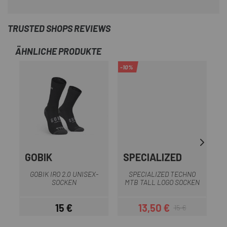
TRUSTED SHOPS REVIEWS
ÄHNLICHE PRODUKTE
-10%
-2
SA
GOBIK
SPECIALIZED
GOBIK IRO 2.0 UNISEX-
SPECIALIZED TECHNO
SOCKEN
MTB TALL LOGO SOCKEN
15 €
13,50 €
15 €
Preis
Preis
Regulärer Preis