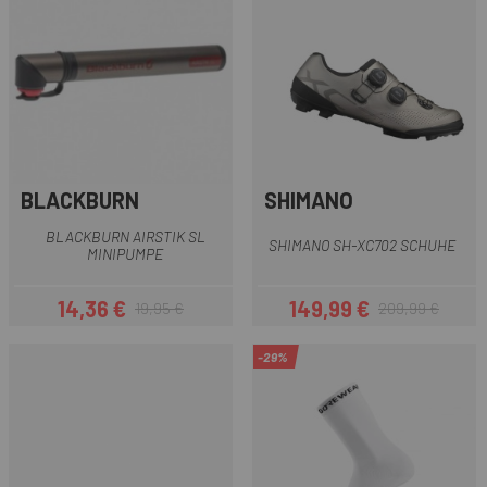
BLACKBURN
SHIMANO
BLACKBURN AIRSTIK SL
SHIMANO SH-XC702 SCHUHE
MINIPUMPE
14,36 €
149,99 €
19,95 €
209,99 €
Preis
Regulärer Preis
Preis
Regulärer Preis
-29%