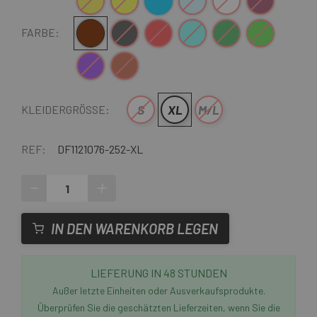
Gelb
Neon Gelb
Blau
Hellblau
Weiß
Granat
Braun
Schwarz
Rot
Türkis
Dunkelgrün
Grün blau
FARBE:
Violett
Dunkelrot
S
XL
M/L
KLEIDERGRÖSSE:
REF:
DF1121076-252-XL
-
+
IN DEN WARENKORB LEGEN
LIEFERUNG IN 48 STUNDEN
Außer letzte Einheiten oder Ausverkaufsprodukte.
Überprüfen Sie die geschätzten Lieferzeiten, wenn Sie die