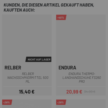
KUNDEN, DIE DIESEN ARTIKEL GEKAUFT HABEN,
KAUFTEN AUCH:
-40%
NICHT AUF LAGER
RELBER
ENDURA
RELBER
ENDURA THERMO-
WACHSSCHMIERMITTEL 500
LANGHANDSCHUHE FS260
ML
PRO
15,40 €
20,99 €
34,99 €
Preis
Preis
Regulärer Preis
-28%
-28%