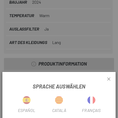
BAUJAHR
2024
TEMPERATUR
Warm
AUSLASSFILTER
Ja
ART DES KLEIDUNGS
Lang
PRODUKTINFORMATION
Kombinieren Sie sie mit jeder Ausrüstung
SPRACHE AUSWÄHLEN
Für einen Hauch von Farbe, der den Unterschied macht.
Perfekt abgestimmte einfarbige Socken können Ihren
gesamten Stil komplett verändern.
ESPAÑOL
CATALÀ
FRANÇAIS
Der Teufel steckt im Detail. Und die Liebe des Radfahrers