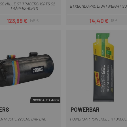
OS MILLE GT TRÄGERSHORTS C2
ETXEONDO PRO LIGHTWEIGHT S
TRÄGERSHORTS
123,99 €
14,40 €
145 €
18 €
Preis
Regulärer Preis
Preis
Regulärer Pr
NICHT AUF LAGER
ERS
POWERBAR
Schwarz
RTASCHE 226ERS BAR BAG
POWERBAR POWERGEL HYDROGE