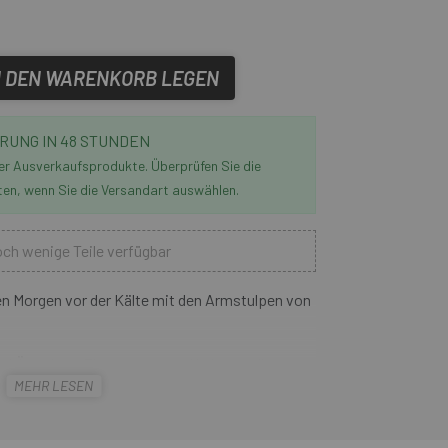
N DEN WARENKORB LEGEN
RUNG IN 48 STUNDEN
der Ausverkaufsprodukte. Überprüfen Sie die
ten, wenn Sie die Versandart auswählen.
ch wenige Teile verfügbar
en Morgen vor der Kälte mit den Armstulpen von
nd Ärmel aus Thermosystem Hydrorepellent-
MEHR LESEN
e ultradünne Schicht aus wasserabweisendem
n Wasser an Regentagen zu begrenzen, ohne die
saktivitätseigenschaften zu beeinträchtigen.