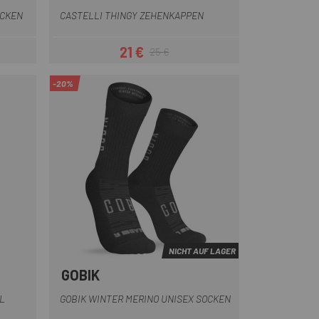
OCKEN
CASTELLI THINGY ZEHENKAPPEN
21 €
25 €
eis
Preis
Regulärer Preis
-20%
NICHT AUF LAGER
GOBIK
Grau
Schwarz
Grün
L
GOBIK WINTER MERINO UNISEX SOCKEN