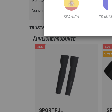
Benutzen Sie einen Kulturbeutel
Verwenden Sie keine Bleichmittel und/oder Weic
SPANIEN
FRANK
TRUSTED SHOPS REVIEWS
ÄHNLICHE PRODUKTE
-25%
-50%
OUTL
SPORTFUL
S
Schwarz