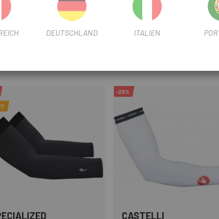
hspüler
REICH
DEUTSCHLAND
ITALIEN
POR
-25%
ET
PECIALIZED
CASTELLI
Schwarz
Weiß
Schwarz