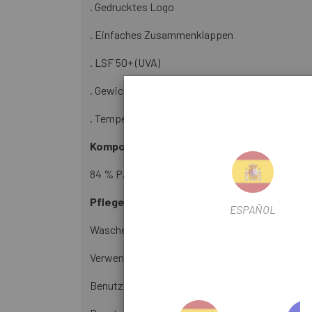
. Gedrucktes Logo
. Einfaches Zusammenklappen
. LSF 50+ (UVA)
. Gewicht: 61g
. Temperaturbereich: 12º -- 20º
Komposition:
84 % PA 16 % EA
Pflege:
ESPAÑOL
Waschen Sie die Kleidung nach jedem Gebrauch 
Verwenden Sie einen Schonwaschgang und nicht
Benutzen Sie keinen Trockner und lassen Sie da