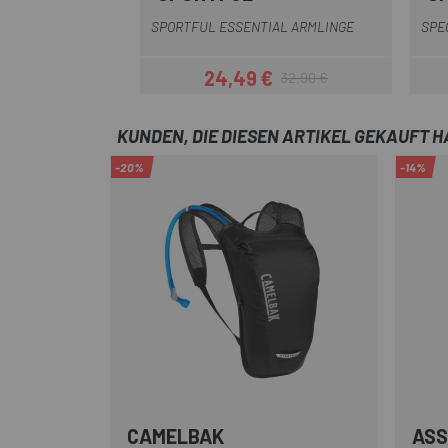
SPORTFUL ESSENTIAL ARMLINGE
SPE
24,49 €
32,90 €
Preis
Regulärer Preis
KUNDEN, DIE DIESEN ARTIKEL GEKAUFT 
-20%
-14%
CAMELBAK
AS
Olivgrün
Blau
Golden
Lila
Schwarzgrau
+3