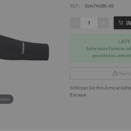
REF:
DU4714285-XS
-
+
I
LIEFE
Außer letzte Einheiten o
geschätzten Lieferzei
Nur no
Schützen Sie Ihre Arme an kühl
Escapa
.
rößern
Die
Etxeondo Ibai Sleeves
si
Gewebe; Sie verfügen über ein
Material, um das Eindringen vo
Wärmeregulierungs- und Atmung