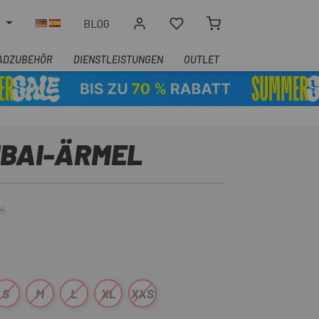
N
BLOG
ADZUBEHÖR
DIENSTLEISTUNGEN
OUTLET
IBAI-ÄRMEL
 €
S
M
L
XL
XXS