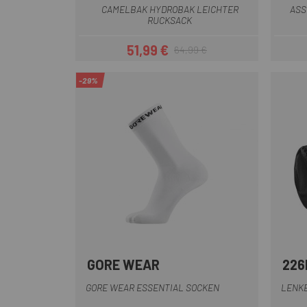
CAMELBAK HYDROBAK LEICHTER
ASS
RUCKSACK
51,99 €
64,99 €
Preis
Regulärer Preis
-29%
GORE WEAR
226
Blau
Dunkelblau
Weiß
Grau
Lila
+6
GORE WEAR ESSENTIAL SOCKEN
LENKE