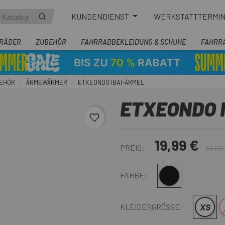
KUNDENDIENST
WERKSTATTTERMI
RÄDER
ZUBEHÖR
FAHRRADBEKLEIDUNG & SCHUHE
FAHRR
EHÖR
ÄRMEWÄRMER
ETXEONDO IBAI-ÄRMEL
ETXEONDO 
favorite_border
19,99 €
PREIS:
32,00
Schwarz
FARBE:
XS
KLEIDERGRÖSSE: