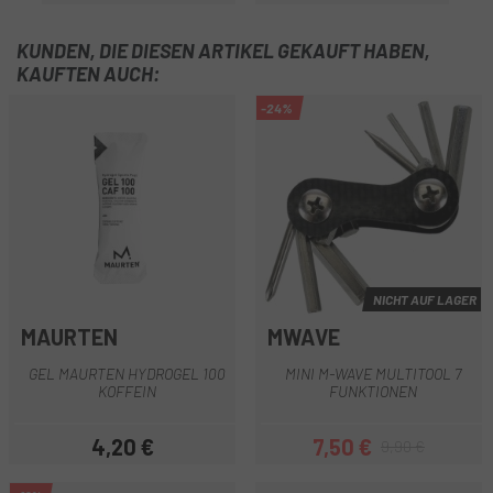
KUNDEN, DIE DIESEN ARTIKEL GEKAUFT HABEN,
KAUFTEN AUCH:
-24%
NICHT AUF LAGER
MAURTEN
MWAVE
GEL MAURTEN HYDROGEL 100
MINI M-WAVE MULTITOOL 7
KOFFEIN
FUNKTIONEN
4,20 €
7,50 €
9,90 €
Preis
Preis
Regulärer Preis