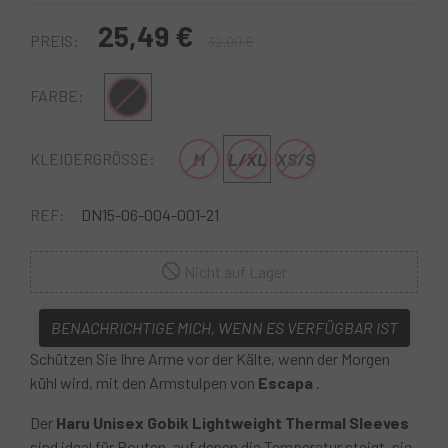
25,49 €
PREIS:
32,00 €
Schwarz
FARBE:
M
L/XL
XS/S
KLEIDERGRÖSSE:
REF:
DN15-06-004-001-21
Nicht auf Lager
BENACHRICHTIGE MICH, WENN ES VERFÜGBAR IST
Schützen Sie Ihre Arme vor der Kälte, wenn der Morgen
kühl wird, mit den Armstulpen von
Escapa
.
Der
Haru Unisex Gobik Lightweight Thermal Sleeves
sind ideal für Routen, auf denen die Temperatur steigt, sie