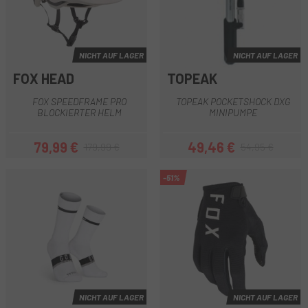
NICHT AUF LAGER
NICHT AUF LAGER
FOX HEAD
TOPEAK
FOX SPEEDFRAME PRO
TOPEAK POCKETSHOCK DXG
BLOCKIERTER HELM
MINIPUMPE
79,99 €
49,46 €
179,99 €
54,95 €
Preis
Regulärer Preis
Preis
Regulärer Preis
-51%
NICHT AUF LAGER
NICHT AUF LAGER