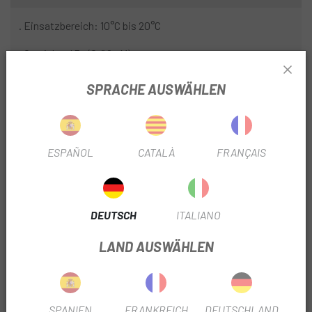
. Einsatzbereich: 10°C bis 20°C
. Gewicht: 43g (Größe M)
Struktur:
SPRACHE AUSWÄHLEN
Ein einziges Stück Stoff mit ergonomischem Bündchen
und flachen Nähten zur Vermeidung von Scheuerstellen.
ESPAÑOL
CATALÀ
FRANÇAIS
Materialien:
Leichter Thermostoff mit hoher Elastizität. Sie bieten im
DEUTSCH
ITALIANO
Vergleich zu ihrem geringen Gewicht großen Komfort und
Wärme.
LAND AUSWÄHLEN
Das obere Silikonband bietet eine bessere Haftung um den
Bizeps.
SPANIEN
FRANKREICH
DEUTSCHLAND