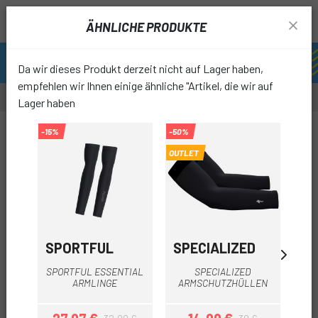
ÄHNLICHE PRODUKTE
Da wir dieses Produkt derzeit nicht auf Lager haben,
empfehlen wir Ihnen einige ähnliche "Artikel, die wir auf
Lager haben
-20%
-15%
-50%
-37%
OUTLET
OUTL
favori
SPORTFUL
SPECIALIZED
E
SPORTFUL ESSENTIAL
SPECIALIZED
ETX
ARMLINGE
ARMSCHUTZHÜLLEN