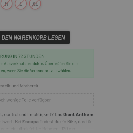
M
L
XL
N DEN WARENKORB LEGEN
RUNG IN 72 STUNDEN
der Ausverkaufsprodukte. Überprüfen Sie die
ten, wenn Sie die Versandart auswählen.
stellt und fahrbereit
ch wenige Teile verfügbar
, control und Leichtigkeit? Das
Giant Anthem
Antwort. Bei
Escapa
findest du ein Bike, das für
rde: ein ultraleichter Rahmen , 120 mm