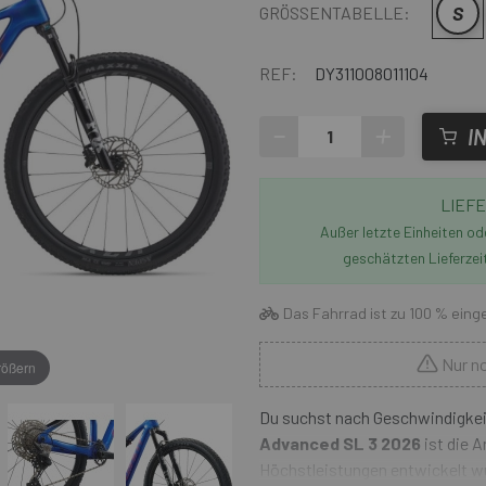
S
GRÖSSENTABELLE:
REF:
DY311008011104
-
+
I
LIEFE
Außer letzte Einheiten o
geschätzten Lieferzei
Das Fahrrad ist zu 100 % einge
Nur no
rößern
Du suchst nach Geschwindigkeit
Advanced SL 3 2026
ist die 
Höchstleistungen entwickelt wu