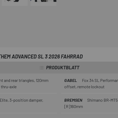
Federweg für optimale control u
den Unterschied machen. Alles d
kompromisslos zu dominieren.
THEM ADVANCED SL 3 2026 FAHRRAD
PRODUKTBLATT
 and rear triangles, 120mm
GABEL
Fox 34 SL Performa
 thru-axle
offset, remote lockout
lite, 3-position damper,
BREMSEN
Shimano BR-MT500
[R]160mm