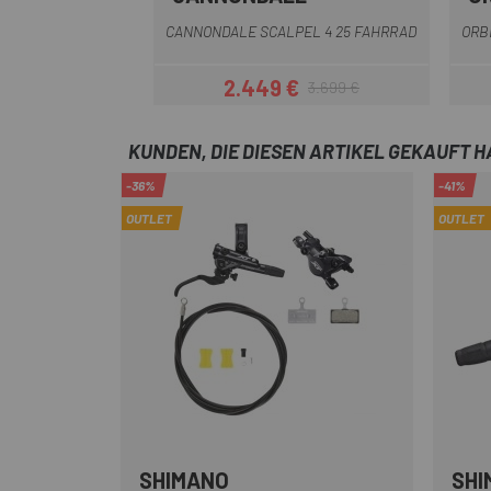
Gelb Schwarz
Schwarz
Rot
CANNONDALE SCALPEL 4 25 FAHRRAD
ORB
2.449 €
3.699 €
Preis
Regulärer Preis
KUNDEN, DIE DIESEN ARTIKEL GEKAUFT 
-36%
-41%
OUTLET
OUTLET
SHIMANO
SHI