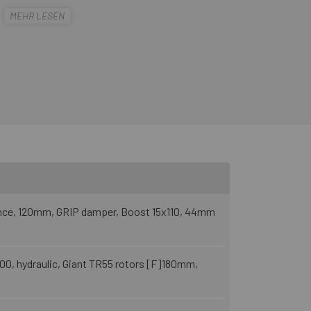
nd lite Komponenten, die bei jedem Pedaltritt
MEHR LESEN
arauf ausgelegt, dir zu helfen, jede Strecke
nce, 120mm, GRIP damper, Boost 15x110, 44mm
, hydraulic, Giant TR55 rotors [F]180mm,