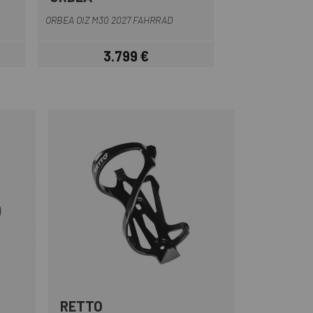
rz
Lila-blau
Hellblau
Bronze
Bla
MEGAMO TRAC
ORBEA OIZ M30 2027 FAHRRAD
FAH
3.799 €
1.999 
Preis
RETTO
Multi