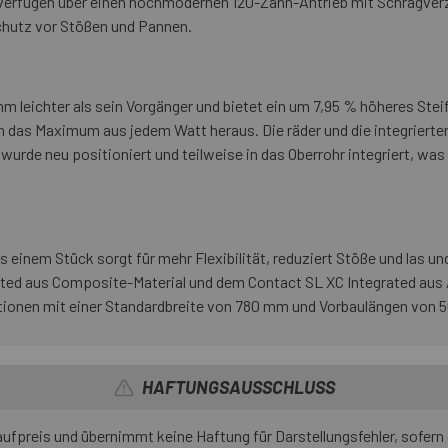
l) verfügen über einen hochmodernen 120-Zahn-Antrieb mit Schrägver
hutz vor Stößen und Pannen.
 leichter als sein Vorgänger und bietet ein um 7,95 % höheres Steif
 das Maximum aus jedem Watt heraus. Die räder und die integrierten
wurde neu positioniert und teilweise in das Oberrohr integriert, was
 einem Stück sorgt für mehr Flexibilität, reduziert Stöße und las und 
ated aus Composite-Material und dem Contact SL XC Integrated aus 
tionen mit einer Standardbreite von 780 mm und Vorbaulängen von 
HAFTUNGSAUSSCHLUSS
fpreis und übernimmt keine Haftung für Darstellungsfehler, sofern 