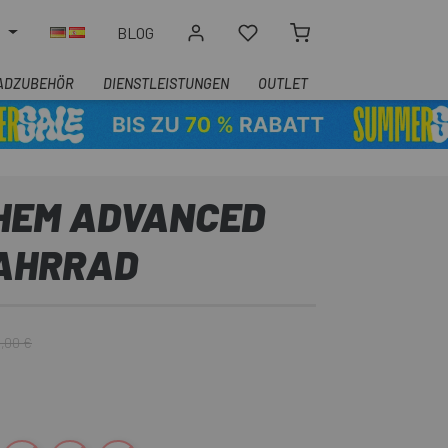
N
BLOG
ADZUBEHÖR
DIENSTLEISTUNGEN
OUTLET
HEM ADVANCED
FAHRRAD
,00 €