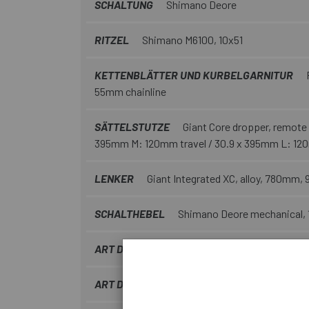
SCHALTUNG
Shimano Deore
RITZEL
Shimano M6100, 10x51
KETTENBLÄTTER UND KURBELGARNITUR
P
55mm chainline
SÄTTELSTUTZE
Giant Core dropper, remote 
395mm M: 120mm travel / 30.9 x 395mm L: 120m
LENKER
Giant Integrated XC, alloy, 780mm,
SCHALTHEBEL
Shimano Deore mechanical, 
ART DER BREMBSEN
Scheibe
ART DES FAHRRADS
Rallye