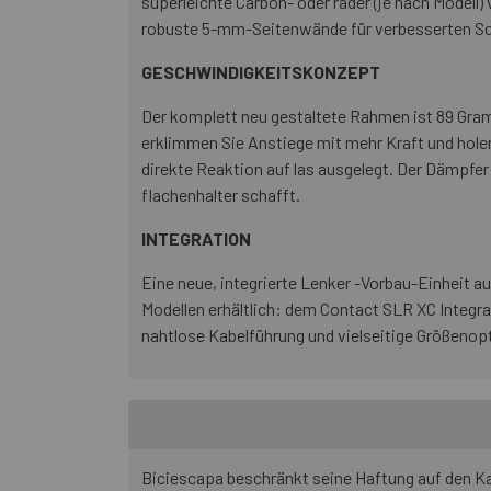
superleichte Carbon- oder räder (je nach Model
robuste 5-mm-Seitenwände für verbesserten Sc
GESCHWINDIGKEITSKONZEPT
Der komplett neu gestaltete Rahmen ist 89 Gramm
erklimmen Sie Anstiege mit mehr Kraft und holen
direkte Reaktion auf las ausgelegt. Der Dämpfer 
flachenhalter schafft.
INTEGRATION
Eine neue, integrierte Lenker -Vorbau-Einheit aus
Modellen erhältlich: dem Contact SLR XC Integr
nahtlose Kabelführung und vielseitige Größenop
Biciescapa beschränkt seine Haftung auf den Kau