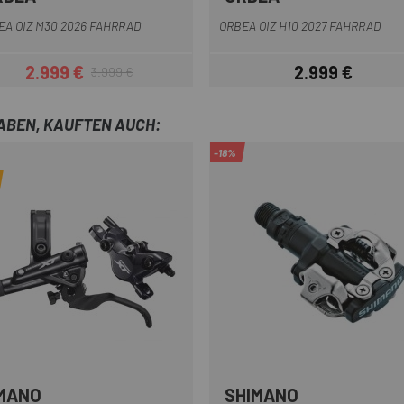
Grün
Dunkelgrau
Weiß Gelb
Blau
Mattschwa
EA OIZ M30 2026 FAHRRAD
ORBEA OIZ H10 2027 FAHRRAD
2.999 €
2.999 €
3.999 €
Preis
Regulärer Preis
Preis
HABEN, KAUFTEN AUCH:
-18%
MANO
SHIMANO
Schwarz