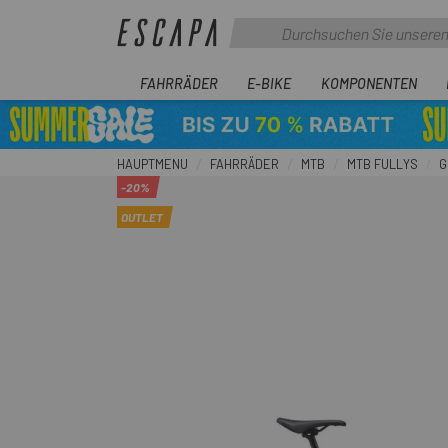
FAHRRÄDER
E-BIKE
KOMPONENTEN
HAUPTMENU
FAHRRÄDER
MTB
MTB FULLYS
G
-20%
OUTLET