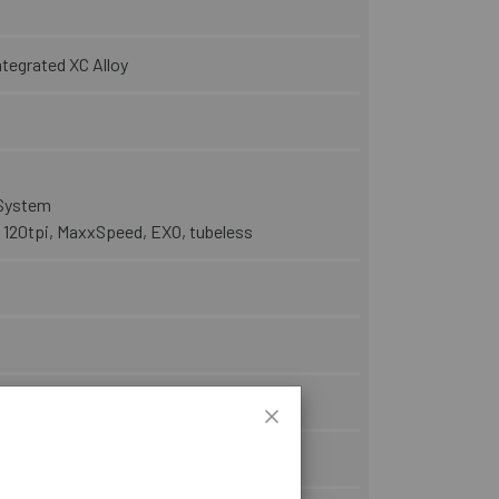
ntegrated XC Alloy
lSystem
, 120tpi, MaxxSpeed, EXO, tubeless