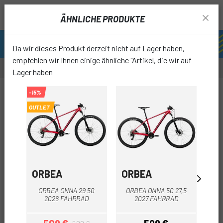
ÄHNLICHE PRODUKTE
Da wir dieses Produkt derzeit nicht auf Lager haben,
empfehlen wir Ihnen einige ähnliche "Artikel, die wir auf
Lager haben
-47%
-15%
OUTLET
OUTLET
favori
ORBEA
ORBEA
M
ORBEA ONNA 29 50
ORBEA ONNA 50 27,5
MEG
2026 FAHRRAD
2027 FAHRRAD