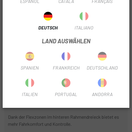
ESPAÑOL
CATALÀ
FRANÇAIS
NR. PLATTEN
2
FEDERWEG GABEL
100
DEUTSCH
ITALIANO
-TELESKOPPFOSTEN
NEIN
LAND AUSWÄHLEN
DURCHMESSER DER SCHEIBE
160mm
SPANIEN
FRANKREICH
DEUTSCHLAND
PRODUKTINFORMATION
Die einfache, aber raffinierte Aluminiumkonstruktion ergibt
ITALIEN
PORTUGAL
ANDORRA
einen leichten und agilen Rahmen, der alles andere in seiner
Klasse übertrifft.
Dank der Flexzonen im hinteren Rahmendreieck bietet es
mehr Fahrkomfort und Kontrolle.