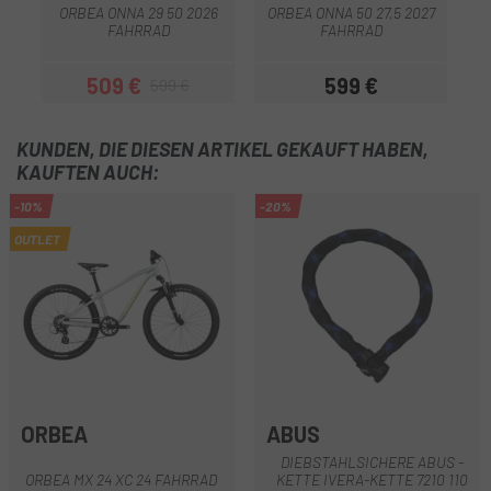
ORBEA ONNA 29 50 2026
ORBEA ONNA 50 27,5 2027
FAHRRAD
FAHRRAD
509 €
599 €
599 €
Preis
Regulärer Preis
Preis
KUNDEN, DIE DIESEN ARTIKEL GEKAUFT HABEN,
KAUFTEN AUCH:
-10%
-20%
OUTLET
ORBEA
ABUS
DIEBSTAHLSICHERE ABUS -
ORBEA MX 24 XC 24 FAHRRAD
KETTE IVERA-KETTE 7210 110