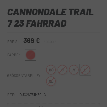
CANNONDALE TRAIL
7 23 FAHRRAD
369 €
PREIS:
699,00 €
Rot
FARBE:
XS
S
M
L
GRÖSSENTABELLE:
XL
REF:
DJC26751M30LG