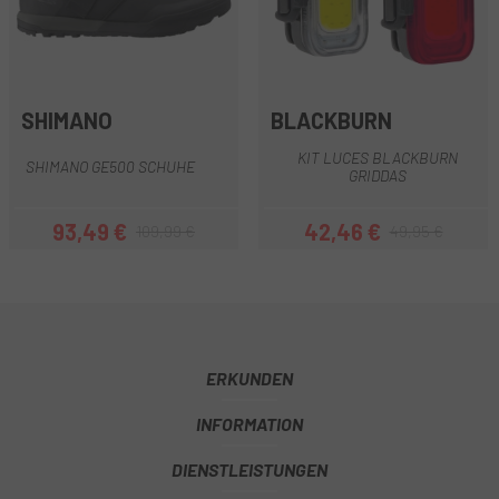
SHIMANO
BLACKBURN
KIT LUCES BLACKBURN
SHIMANO GE500 SCHUHE
GRIDDAS
93,49 €
42,46 €
109,99 €
49,95 €
Preis
Regulärer Preis
Preis
Regulärer Preis
ERKUNDEN
INFORMATION
DIENSTLEISTUNGEN