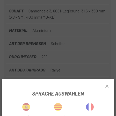
SCHAFT
Cannondale 3, 6061-Legierung, 31,6 x 350 mm
(XS – SM), 400 mm (MD-XL)
MATERIAL
Aluminium
ART DER BREMBSEN
Scheibe
DURCHMESSER
29"
ART DES FAHRRADS
Rallye
NR. RITZEL
9V
SPRACHE AUSWÄHLEN
AUSLASSFILTER
Ja
GETRIEBE TYP
Mechanik