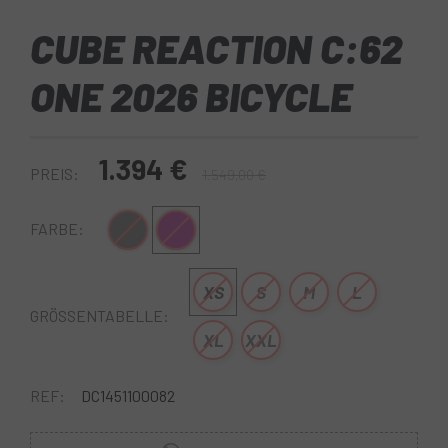
CUBE REACTION C:62
ONE 2026 BICYCLE
1.394 €
PREIS:
1.549,00 €
Grau schwarz
Lila-Schwarz
FARBE:
XS
S
M
L
GRÖSSENTABELLE:
XL
XXL
REF:
DC1451100082