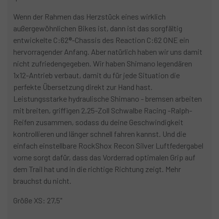
Wenn der Rahmen das Herzstück eines wirklich
außergewöhnlichen Bikes ist, dann ist das sorgfältig
entwickelte C:62®-Chassis des Reaction C:62 ONE ein
hervorragender Anfang. Aber natürlich haben wir uns damit
nicht zufriedengegeben. Wir haben Shimano legendären
1x12-Antrieb verbaut, damit du für jede Situation die
perfekte Übersetzung direkt zur Hand hast.
Leistungsstarke hydraulische Shimano - bremsen arbeiten
mit breiten, griffigen 2,25-Zoll Schwalbe Racing -Ralph-
Reifen zusammen, sodass du deine Geschwindigkeit
kontrollieren und länger schnell fahren kannst. Und die
einfach einstellbare RockShox Recon Silver Luftfedergabel
vorne sorgt dafür, dass das Vorderrad optimalen Grip auf
dem Trail hat und in die richtige Richtung zeigt. Mehr
brauchst du nicht.
Größe XS: 27,5"