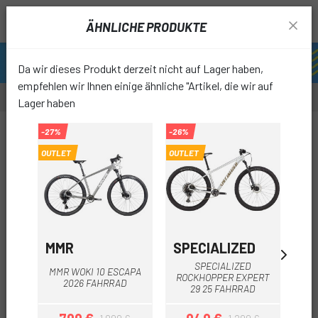
ÄHNLICHE PRODUKTE
Da wir dieses Produkt derzeit nicht auf Lager haben,
empfehlen wir Ihnen einige ähnliche "Artikel, die wir auf
Lager haben
-10%
-27%
-26%
-25%
OUTLET
OUTLET
OUTLET
OUTL
favori
MMR
SPECIALIZED
O
SPECIALIZED
MMR WOKI 10 ESCAPA
ORB
ROCKHOPPER EXPERT
2026 FAHRRAD
29 25 FAHRRAD