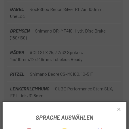
GABEL
RockShox Recon Silver RL Air, 100mm,
OneLoc
BREMSEN
Shimano BR-MT410, Hydr. Disc Brake
(180/160)
RÄDER
ACID SLX 25, 32/32 Spokes,
15x110mm/12x148mm, Tubeless Ready
RITZEL
Shimano Deore CS-M6100, 10-51T
LENKERKLEMMUNG
CUBE Performance Stem SLX,
FPI-Link, 31.8mm
KETTENBLÄTTER UND KURBELGARNITUR
ACID MTB
SPRACHE AUSWÄHLEN
Pro, 32T