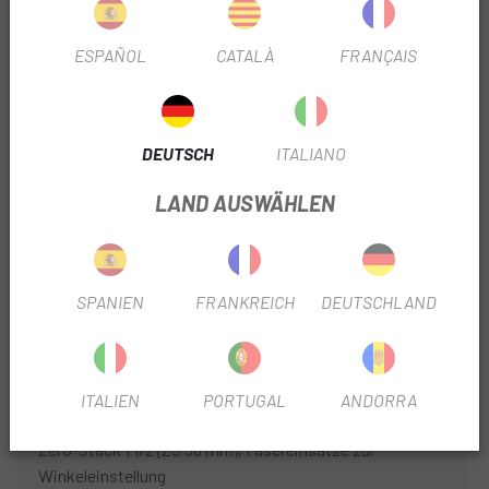
SATTEL
ACID Venec Lite
ESPAÑOL
CATALÀ
FRANÇAIS
GRIFFE
ACID React Pro
BAUJAHR
2026
DEUTSCH
ITALIANO
VORDERSEITE.
Schwalbe Racing Ray, Addix
LAND AUSWÄHLEN
Performance, Kevlar, 2.25
HINTERE ABDECKUNG
Schwalbe Racing Ralph, Addix
Performance, Kevlar, 2.25
SPANIEN
FRANKREICH
DEUTSCHLAND
KONTROLLEN
Shimano XT SL-M8100
ADRESSE
ACROS AZF-675, ICR (Integrated Cable
ITALIEN
PORTUGAL
ANDORRA
Routing), Top Zero-Stack 1 1/2 (ZS 56 mm), Bottom
Zero-Stack 1 1/2 (ZS 56 mm), Fasereinsätze zur
Winkeleinstellung