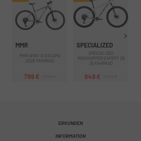
MMR
SPECIALIZED
SPECIALIZED
MMR WOKI 10 ESCAPA
ROCKHOPPER EXPERT 29
2026 FAHRRAD
25 FAHRRAD
799 €
949 €
1.099 €
1.299 €
Preis
Regulärer Preis
Preis
Regulärer Preis
ERKUNDEN
INFORMATION