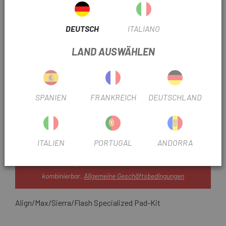
Nur
GRÖSSE:
DEUTSCH
ITALIANO
Schwarz
FARBE:
LAND AUSWÄHLEN
REF:
DS6050-0100
Nicht auf Lager
SPANIEN
FRANKREICH
DEUTSCHLAND
BENACHRICHTIGE MICH, WENN ES VERFÜGBAR IST
ITALIEN
PORTUGAL
ANDORRA
10 % RABATT IN IHREM WARENKORB
Dieses Angebot ist nicht mit anderen Aktionen
kombinierbar.
Allgemeine Geschäftsbedingungen
Align/Max/Sierra/Flash Specialized Pad-Kit