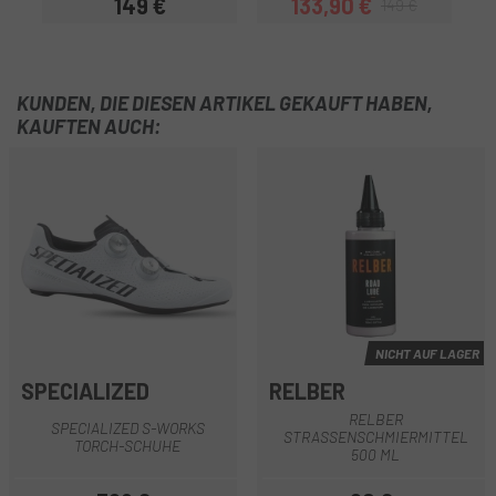
149 €
133,90 €
149 €
Preis
Preis
Regulärer Preis
KUNDEN, DIE DIESEN ARTIKEL GEKAUFT HABEN,
KAUFTEN AUCH:
NICHT AUF LAGER
SPECIALIZED
RELBER
RELBER
SPECIALIZED S-WORKS
STRASSENSCHMIERMITTEL 5
TORCH-SCHUHE
00 ML