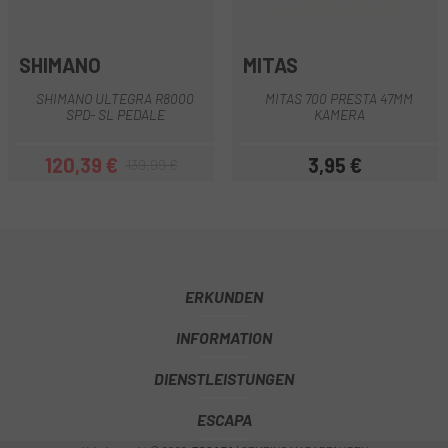
SHIMANO
MITAS
SHIMANO ULTEGRA R8000
MITAS 700 PRESTA 47MM
SPD- SL PEDALE
KAMERA
120,39 €
3,95 €
139,99 €
Preis
Regulärer Preis
Preis
ERKUNDEN
INFORMATION
DIENSTLEISTUNGEN
ESCAPA