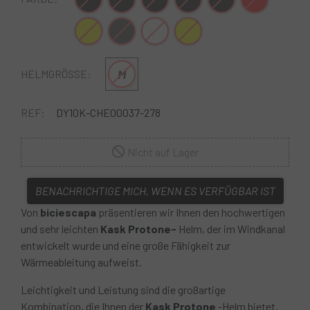
Grün Gelb
Dunkelgrau
Mattweiß
Gelbes Fluor
M
HELMGRÖSSE:
REF:
DY10K-CHE00037-278
Nicht auf Lager
BENACHRICHTIGE MICH, WENN ES VERFÜGBAR IST
Von
biciescapa
präsentieren wir Ihnen den hochwertigen
und sehr leichten
Kask Protone-
Helm, der im Windkanal
entwickelt wurde und eine große Fähigkeit zur
Wärmeableitung aufweist.
Leichtigkeit und Leistung sind die großartige
Kombination, die Ihnen der
Kask Protone
-Helm bietet.