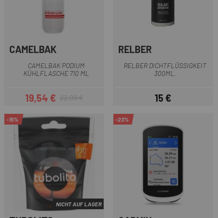
CAMELBAK
RELBER
CAMELBAK PODIUM
RELBER DICHTFLÜSSIGKEIT
KÜHLFLASCHE 710 ML
300ML.
19,54 €
15 €
22,99 €
Preis
Regulärer Preis
Preis
-15%
-23%
NICHT AUF LAGER