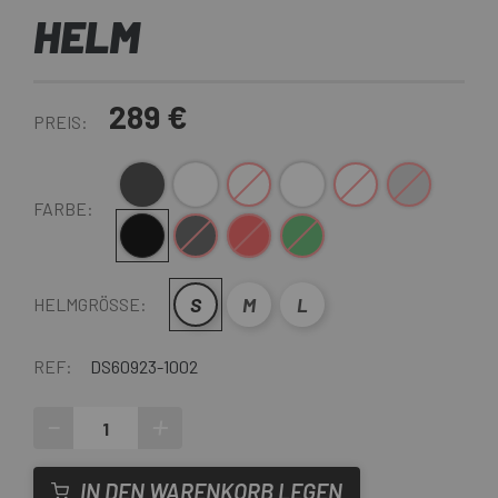
HELM
289 €
PREIS:
Anthrazit
Weiß
weiß grau
Schwarz-Weiss
weiß Grün
Grau Grün
FARBE:
Schwarz
Schwarz-Weiss
Rot
Dunkelgrün
S
M
L
HELMGRÖSSE:
REF:
DS60923-1002
-
+
IN DEN WARENKORB LEGEN