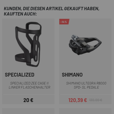
KUNDEN, DIE DIESEN ARTIKEL GEKAUFT HABEN,
KAUFTEN AUCH:
-14%
SPECIALIZED
SHIMANO
SPECIALIZED ZEE CAGE II
SHIMANO ULTEGRA R8000
LINKER FLASCHENHALTER
SPD- SL PEDALE
20 €
120,39 €
139,99 €
Preis
Preis
Regulärer Preis