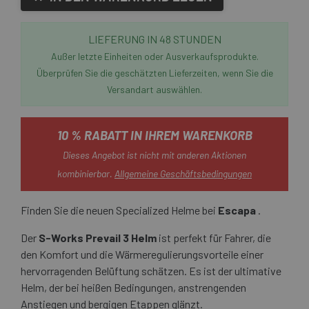
LIEFERUNG IN 48 STUNDEN
Außer letzte Einheiten oder Ausverkaufsprodukte.
Überprüfen Sie die geschätzten Lieferzeiten, wenn Sie die
Versandart auswählen.
10 % RABATT IN IHREM WARENKORB
Dieses Angebot ist nicht mit anderen Aktionen
kombinierbar.
Allgemeine Geschäftsbedingungen
Finden Sie die neuen Specialized Helme bei
Escapa
.
Der
S-Works Prevail 3 Helm
ist perfekt für Fahrer, die
den Komfort und die Wärmeregulierungsvorteile einer
hervorragenden Belüftung schätzen. Es ist der ultimative
Helm, der bei heißen Bedingungen, anstrengenden
Anstiegen und bergigen Etappen glänzt.