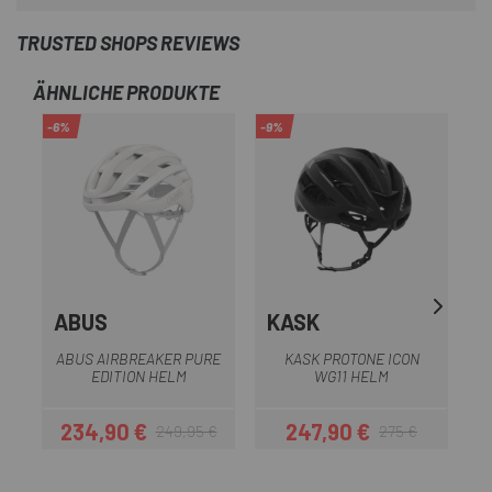
TRUSTED SHOPS REVIEWS
ÄHNLICHE PRODUKTE
-6%
-9%
-2
ABUS
KASK
ABUS AIRBREAKER PURE
KASK PROTONE ICON
EDITION HELM
WG11 HELM
234,90 €
247,90 €
249,95 €
275 €
Preis
Regulärer Preis
Preis
Regulärer Preis