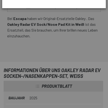
Nur noch wenige Teile verfügbar
Bei
Escapa
haben wir Original-Ersatzteile Oakley . Das
Oakley Radar EV Sock/Nose Pad Kit in Weiß
ist das
Ersatzteil, das Sie brauchen, um Ihrer brillen neues Leben
einzuhauchen.
INFORMATIONEN ÜBER UNS OAKLEY RADAR EV
SOCKEN-/NASENKAPPEN-SET, WEISS
PRODUKTBLATT
BAUJAHR
2025