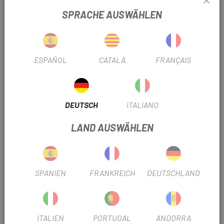
SPRACHE AUSWÄHLEN
Nur
GRÖSSE:
Weiß
FARBE:
ESPAÑOL
CATALÀ
FRANÇAIS
REF:
DX56AOO9208KT00002000
-
+
DEUTSCH
ITALIANO
LAND AUSWÄHLEN
IN DEN WARENKORB LEGEN
LIEFERUNG IN 48 STUNDEN
SPANIEN
FRANKREICH
DEUTSCHLAND
Außer letzte Einheiten oder Ausverkaufsprodukte.
Überprüfen Sie die geschätzten Lieferzeiten, wenn Sie die
Versandart auswählen.
ITALIEN
PORTUGAL
ANDORRA