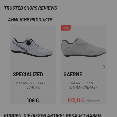
TRUSTED SHOPS REVIEWS
ÄHNLICHE PRODUKTE
-12%
-1
SPECIALIZED
GAERNE
SPECIALIZED TORCH 1.0
GAERNE SPRINT +
SCHUHE
DAMEN-SNEAKER
109 €
123,11 €
139,90 €
Preis
Preis
Regulärer Preis
KUNDEN, DIE DIESEN ARTIKEL GEKAUFT HABEN,