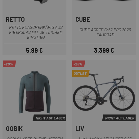
RETTO
CUBE
RETTO FLASCHENKÄFIG AUS
CUBE AGREE C:62 PRO 2026
FIBERGLAS MIT SEITLICHEM
FAHRRAD
EINSTIEG
5,99 €
3.399 €
Preis
Preis
-20%
-25%
OUTLET
NICHT AUF LAGER
NICHT AUF LAGER
GOBIK
LIV
GOBIK HYDER BLEND HERREN-
LIV LANGMA ADVANCED 0 25