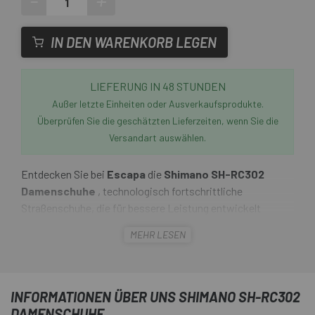
-
+
IN DEN WARENKORB LEGEN
LIEFERUNG IN 48 STUNDEN
Außer letzte Einheiten oder Ausverkaufsprodukte.
Überprüfen Sie die geschätzten Lieferzeiten, wenn Sie die
Versandart auswählen.
Entdecken Sie bei
Escapa
die
Shimano SH-RC302
Damenschuhe
, technologisch fortschrittliche
Straßenschuhe, die für bessere Leistung entwickelt
wurden.
MEHR LESEN
Die
Shimano SH-RC302 Damenschuhe
sind mit dem
BOA-Verstellsystem ausgestattet, das für eine präzise
und ausgewogene Passform sorgt. Seine flache
INFORMATIONEN ÜBER UNS SHIMANO SH-RC302
Zwischensohle stabilisiert den Fuß und maximiert die
DAMENSCHUHE