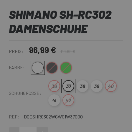
SHIMANO SH-RC302
DAMENSCHUHE
96,99 €
PREIS:
119,99 €
Weiß
Schwarz
Grün
FARBE:
36
37
38
39
40
SCHUHGRÖSSE:
41
42
REF:
DQESHRC302WGW01W37000