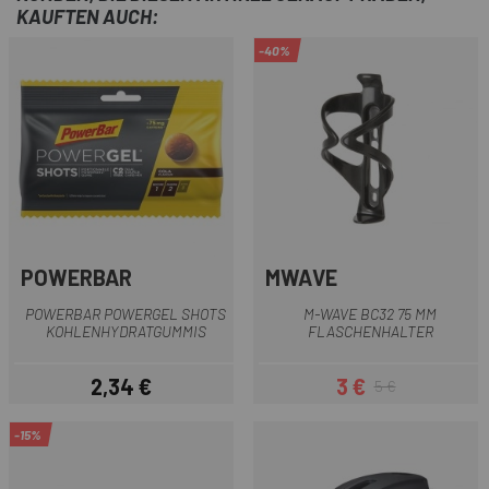
KAUFTEN AUCH:
-40%
POWERBAR
MWAVE
POWERBAR POWERGEL SHOTS
M-WAVE BC32 75 MM
KOHLENHYDRATGUMMIS
FLASCHENHALTER
2,34 €
3 €
5 €
Preis
Preis
Regulärer Preis
-15%