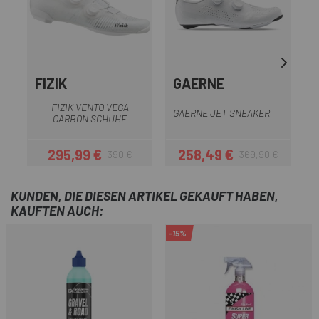
FIZIK
GAERNE
S
FIZIK VENTO VEGA
GAERNE JET SNEAKER
CARBON SCHUHE
295,99 €
258,49 €
390 €
369,90 €
Preis
Regulärer Preis
Preis
Regulärer Preis
KUNDEN, DIE DIESEN ARTIKEL GEKAUFT HABEN,
KAUFTEN AUCH:
-15%