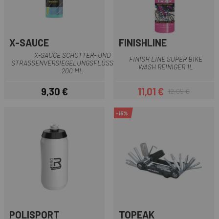
X-SAUCE
FINISHLINE
X-SAUCE SCHOTTER- UND
FINISH LINE SUPER BIKE
STRASSENVERSIEGELUNGSFLÜSSIGKEIT 2
WASH REINIGER 1L
00 ML
9,30 €
11,01 €
12,95 €
Preis
Preis
Regulärer Preis
-15%
POLISPORT
TOPEAK