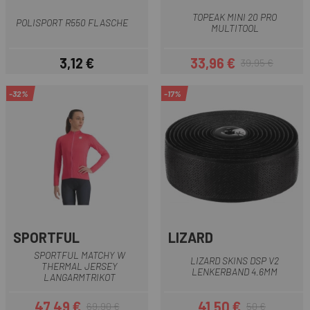
TOPEAK MINI 20 PRO
POLISPORT R550 FLASCHE
MULTITOOL
3,12 €
33,96 €
39,95 €
Preis
Preis
Regulärer Preis
-32%
-17%
SPORTFUL
LIZARD
SPORTFUL MATCHY W
LIZARD SKINS DSP V2
THERMAL JERSEY
LENKERBAND 4.6MM
LANGARMTRIKOT
47,49 €
41,50 €
69,90 €
50 €