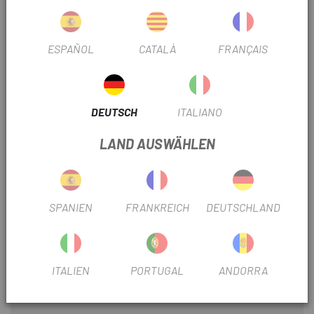
Leistung und Effizienz zu bieten.
WIEGE
ESPAÑOL
CATALÀ
FRANÇAIS
Mit einem eingebauten 1,5-mm-Varuswinkelkeil stabilisiert
der Body Geometry-Schuh die natürliche Bewegung des
Fußes und verbessert die Fuß-, Knie- und Hüftausrichtung,
DEUTSCH
ITALIANO
wodurch die Kraft erhöht und durchschnittlich 10 Sekunden
verlängert werden, während Sie bis zur Erschöpfung eine
LAND AUSWÄHLEN
maximale Anstrengung aufrechterhalten können.
MITTELFUSS
SPANIEN
FRANKREICH
DEUTSCHLAND
Durch das Anheben und Trennen der Knochen im
Vorfußbereich verhindert unser Metatarsal Button das
Einklemmen und Zusammendrücken von Nerven und
Arterien, sodass Sie eine bessere Versorgung haben
ITALIEN
PORTUGAL
ANDORRA
Perfekte Passform für maximale Leistung, Schluss mit
Taubheitsgefühl und „heißem Fuß“.