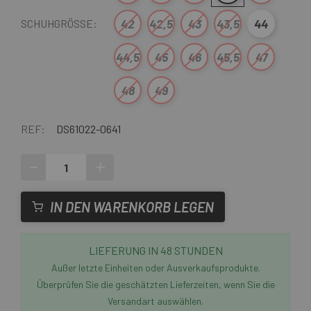
42
42,5
43
43,5
44
SCHUHGRÖSSE:
44,5
45
46
45,5
47
48
49
REF:
DS61022-0641
-
+
IN DEN WARENKORB LEGEN
LIEFERUNG IN 48 STUNDEN
Außer letzte Einheiten oder Ausverkaufsprodukte.
Überprüfen Sie die geschätzten Lieferzeiten, wenn Sie die
Versandart auswählen.