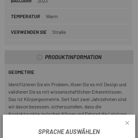
BAUJAHR
2023
TEMPERATUR
Warm
VERWENDEN SIE
Straße
PRODUKTINFORMATION
GEOMETRIE
Identifizieren Sie ein Problem, lösen Sie es mit Design und
validieren Sie es mit wissenschaftlichen Erkenntnissen.
Das ist Körpergeometrie. Seit fast zwei Jahrzehnten sind
wir davon besessen, sicherzustellen, dass die
Kontaktpunkte zwischen Körper und Fahrrad die Leistung
verbessern und niemals Schaden anrichten. Was die Schuhe
betrifft, haben wir drei patentierte Technologien
SPRACHE AUSWÄHLEN
entwickelt, um auf komfortable Weise zusätzliche