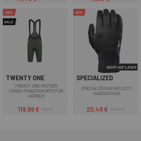
Preis
Regulärer Preis
Preis
Regulärer Preis
-25%
-51%
SALE
NICHT AUF LAGER
TWENTY ONE
SPECIALIZED
TWENTY ONE FACTORY
SPECIALIZED BG DEFLECT-
CARGO-TRÄGERSHORTS FÜR
HANDSCHUHE
HERREN
119,99 €
20,49 €
160 €
41,90 €
Preis
Regulärer Preis
Preis
Regulärer Preis