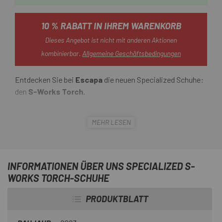
10 % RABATT IN IHREM WARENKORB
Dieses Angebot ist nicht mit anderen Aktionen
kombinierbar.
Allgemeine Geschäftsbedingungen
Entdecken Sie bei
Escapa
die neuen Specialized Schuhe:
den
S-Works Torch.
Die
S-Works Torch sind die Weiterentwicklung der
MEHR LESEN
Schuhe mit den meisten Siegen im Radsport
. Mithilfe
der Body-Geometry-Technologie, Biomimetik,
Datenwissenschaft und leidenschaftlicher
Handwerkskunst haben wir einen Schuh entworfen, der so
INFORMATIONEN ÜBER UNS SPECIALIZED S-
sorgfältig konstruiert ist, dass Sie vergessen werden,
WORKS TORCH-SCHUHE
dass Sie ihn tragen.
PRODUKTBLATT