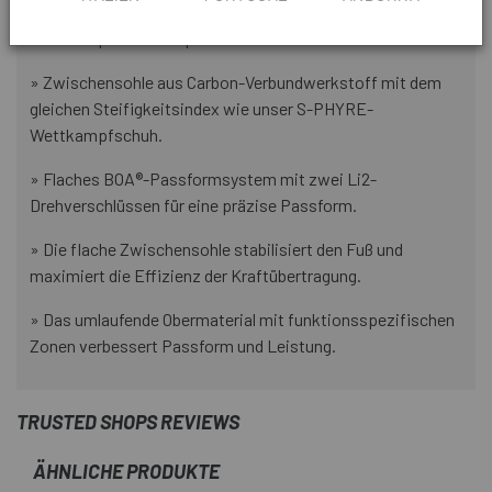
» Die Fersenkappe mit Anti-Torsionsstabilisierung sorgt
für eine optimale Fußposition.
» Zwischensohle aus Carbon-Verbundwerkstoff mit dem
gleichen Steifigkeitsindex wie unser S-PHYRE-
Wettkampfschuh.
» Flaches BOA®-Passformsystem mit zwei Li2-
Drehverschlüssen für eine präzise Passform.
» Die flache Zwischensohle stabilisiert den Fuß und
maximiert die Effizienz der Kraftübertragung.
» Das umlaufende Obermaterial mit funktionsspezifischen
Zonen verbessert Passform und Leistung.
TRUSTED SHOPS REVIEWS
ÄHNLICHE PRODUKTE