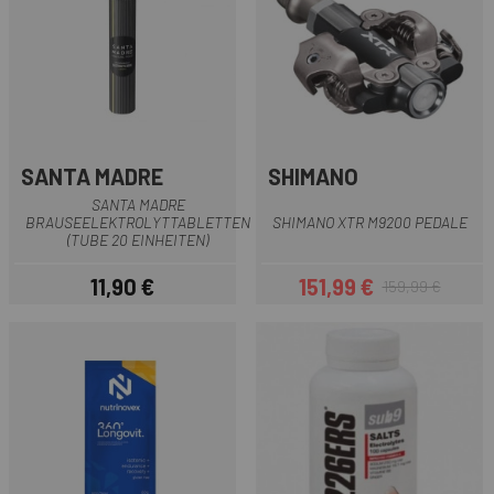
SANTA MADRE
SHIMANO
SANTA MADRE
BRAUSEELEKTROLYTTABLETTEN
SHIMANO XTR M9200 PEDALE
(TUBE 20 EINHEITEN)
11,90 €
151,99 €
159,99 €
Preis
Preis
Regulärer Preis