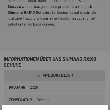
direkt beeinflusst, dann sind es las Schuhe. Wir bei
Escapa
wissen das genau und präsentieren deshalb las
Shimano RX910 Schuhe
. Ihr Design ist auf maximale
Kraftübertragung und perfekte Passform ausgerichtet,
selbst unter las Bedingungen.
INFORMATIONEN ÜBER UNS SHIMANO RX910
SCHUHE
PRODUKTBLATT
BAUJAHR
2026
TEMPERATUR
Beliebig