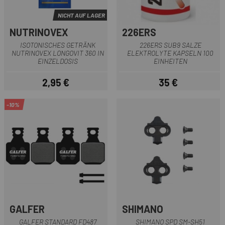
NICHT AUF LAGER
NUTRINOVEX
226ERS
ISOTONISCHES GETRÄNK
226ERS SUB9 SALZE
NUTRINOVEX LONGOVIT 360 IN
ELEKTROLYTE KAPSELN 100
EINZELDOSIS
EINHEITEN
2,95 €
35 €
Preis
Preis
-10%
GALFER
SHIMANO
GALFER STANDARD FD487
SHIMANO SPD SM-SH51