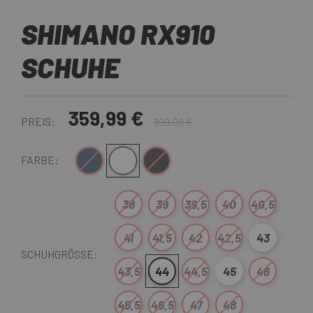
SHIMANO RX910
SCHUHE
359,99 €
PREIS:
399,99 €
Blau Schwarz
Weiß
Schwarz
FARBE:
38
39
39,5
40
40,5
41
41,5
42
42,5
43
SCHUHGRÖSSE:
43,5
44
44,5
45
46
45,5
46,5
47
48