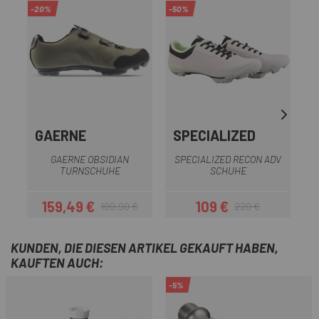
-20%
-50%
-2
GAERNE
SPECIALIZED
S
GAERNE OBSIDIAN
SPECIALIZED RECON ADV
TURNSCHUHE
SCHUHE
159,49 €
109 €
199,90 €
220 €
Preis
Regulärer Preis
Preis
Regulärer Preis
KUNDEN, DIE DIESEN ARTIKEL GEKAUFT HABEN,
KAUFTEN AUCH:
-5%