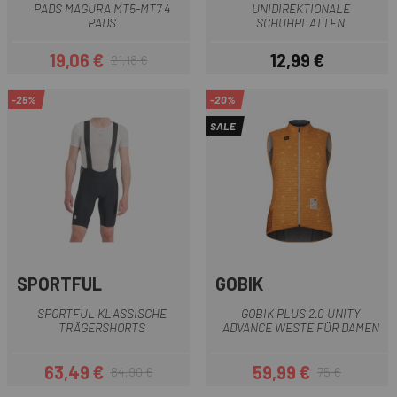
PADS MAGURA MT5-MT7 4
UNIDIREKTIONALE
PADS
SCHUHPLATTEN
19,06 €
12,99 €
21,18 €
Preis
Regulärer Preis
Preis
-25%
-20%
SALE
SPORTFUL
GOBIK
SPORTFUL KLASSISCHE
GOBIK PLUS 2.0 UNITY
TRÄGERSHORTS
ADVANCE WESTE FÜR DAMEN
63,49 €
59,99 €
84,90 €
75 €
Preis
Regulärer Preis
Preis
Regulärer Preis