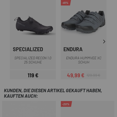
-61%
-1
SPECIALIZED
ENDURA
SPECIALIZED RECON 1.0
ENDURA HUMMVEE XC
S
25 SCHUHE
SCHUH
119 €
49,99 €
129,99 €
Preis
Preis
Regulärer Preis
KUNDEN, DIE DIESEN ARTIKEL GEKAUFT HABEN,
KAUFTEN AUCH:
-20%