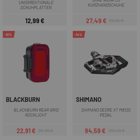
UNIDIREKTIONALE
KURZHANDSCHUHE
SCHUHPLATTEN
12,99 €
27,49 €
39,95 €
Preis
Preis
Regulärer Preis
-15%
-14%
BLACKBURN
SHIMANO
BLACKBURN REAR GRID
SHIMANO DEORE XT M8120
RÜCKLICHT
PEDAL
22,91 €
94,59 €
26,95 €
109,99 €
Preis
Regulärer Preis
Preis
Regulärer Preis