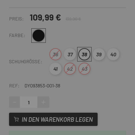
109,99 €
PREIS:
139,90 €
Schwarz
FARBE:
36
37
38
39
40
SCHUHGRÖSSE:
41
42
43
REF:
DY093853-001-38
-
+
IN DEN WARENKORB LEGEN