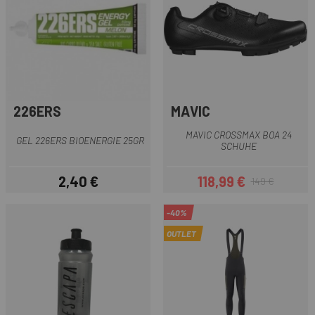
226ERS
MAVIC
MAVIC CROSSMAX BOA 24
GEL 226ERS BIOENERGIE 25GR
SCHUHE
2,40 €
118,99 €
149 €
Preis
Preis
Regulärer Preis
-40%
OUTLET