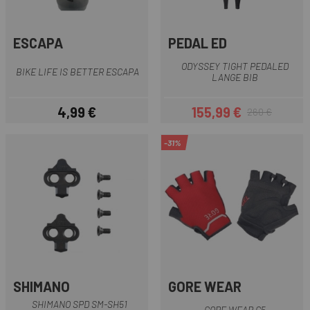
ESCAPA
PEDAL ED
ODYSSEY TIGHT PEDALED
BIKE LIFE IS BETTER ESCAPA
LANGE BIB
4,99 €
155,99 €
260 €
Preis
Preis
Regulärer Preis
-31%
SHIMANO
GORE WEAR
SHIMANO SPD SM-SH51
GORE WEAR C5