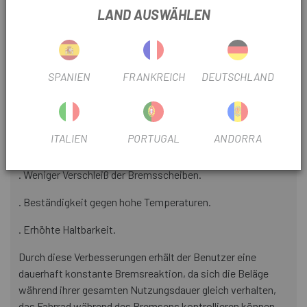
LAND AUSWÄHLEN
Merkmale und Vorteile der neuen Galfer Bike-
Mischungen
. Halbmetallische organische Verbindung (asbestfrei).
SPANIEN
FRANKREICH
DEUTSCHLAND
. Kein Lärm.
. Verbessertes Gefühl, Progressivität und Bremskraft.
ITALIEN
PORTUGAL
ANDORRA
. Minimierung von Vibrationen im Zyklusteil.
. Weniger Verschleiß der Bremsscheiben.
. Beständigkeit gegen hohe Temperaturen.
. Erhöhte Haltbarkeit.
Durch diese Verbesserungen erhält der Benutzer eine
dauerhaft konstante Bremsreaktion, da sich die Beläge
während ihrer gesamten Nutzungsdauer gleich verhalten,
das Fahrrad während des Bremsens kontrollieren können