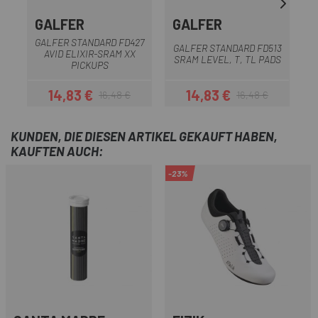
GALFER
GALFER
GALFER STANDARD FD427
GALFER STANDARD FD513
AVID ELIXIR-SRAM XX
SRAM LEVEL, T, TL PADS
PICKUPS
14,83 €
14,83 €
16,48 €
16,48 €
Preis
Regulärer Preis
Preis
Regulärer Preis
KUNDEN, DIE DIESEN ARTIKEL GEKAUFT HABEN,
KAUFTEN AUCH:
-23%