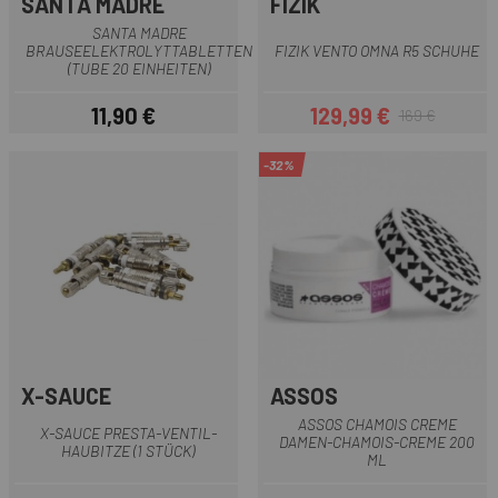
SANTA MADRE
FIZIK
SANTA MADRE
BRAUSEELEKTROLYTTABLETTEN
FIZIK VENTO OMNA R5 SCHUHE
(TUBE 20 EINHEITEN)
11,90 €
129,99 €
169 €
Preis
Preis
Regulärer Preis
-32%
X-SAUCE
ASSOS
ASSOS CHAMOIS CREME
X-SAUCE PRESTA-VENTIL-
DAMEN-CHAMOIS-CREME 200
HAUBITZE (1 STÜCK)
ML