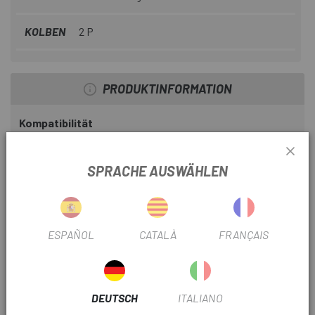
KOLBEN
2 P
PRODUKTINFORMATION
Kompatibilität
HOFFNUNG X2, XCR
SPRACHE AUSWÄHLEN
Standardmischung
Ideal für alle Arten von Bedingungen. Mit dieser Mischung
wurde das perfekte Gleichgewicht zwischen Leistung,
ESPAÑOL
CATALÀ
FRANÇAIS
Geräuschentwicklung und Haltbarkeit erreicht und
ermöglicht ein progressives, aber gleichmäßiges Bremsen.
Mehrzweckmischung mit dem richtigen Kompromiss
zwischen Wirksamkeit und Haltbarkeit. Ideal für alle Arten
DEUTSCH
ITALIANO
von Situationen und für Benutzer auf Amateurniveau.