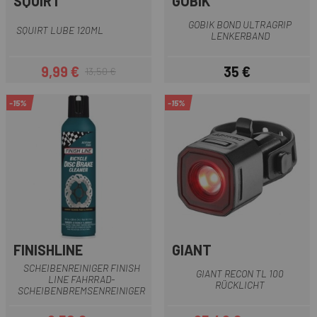
SQUIRT
GOBIK
GOBIK BOND ULTRAGRIP
SQUIRT LUBE 120ML
LENKERBAND
9,99 €
35 €
13,50 €
Preis
Regulärer Preis
Preis
-15%
-15%
FINISHLINE
GIANT
SCHEIBENREINIGER FINISH
GIANT RECON TL 100
LINE FAHRRAD-
RÜCKLICHT
SCHEIBENBREMSENREINIGER