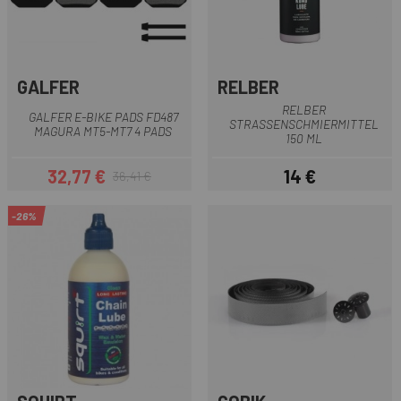
GALFER
RELBER
RELBER
GALFER E-BIKE PADS FD487
STRASSENSCHMIERMITTEL 1
MAGURA MT5-MT7 4 PADS
50 ML
32,77 €
14 €
36,41 €
Preis
Regulärer Preis
Preis
-26%