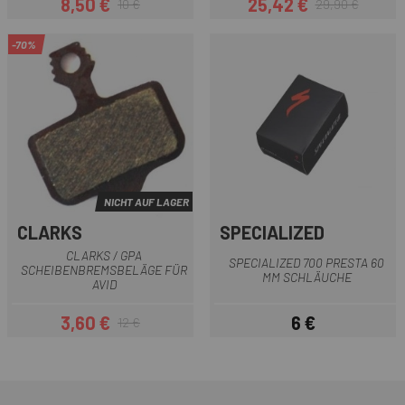
8,50 €
25,42 €
10 €
29,90 €
Preis
Regulärer Preis
Preis
Regulärer Preis
-70%
NICHT AUF LAGER
CLARKS
SPECIALIZED
CLARKS / GPA
SPECIALIZED 700 PRESTA 60
SCHEIBENBREMSBELÄGE FÜR
MM SCHLÄUCHE
AVID
3,60 €
6 €
12 €
Preis
Regulärer Preis
Preis