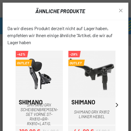
ÄHNLICHE PRODUKTE
Da wir dieses Produkt derzeit nicht auf Lager haben,
empfehlen wir Ihnen einige ähnliche "Artikel, die wir auf
Lager haben
-5%
-42%
-29%
-29%
OUTLET
OUTLET
OUTL
favori
SHIMANO
SHIMANO
SH
SHIMANO GRX
SCHEIBENBREMSEN-
SHIMANO GRX RX812
SH
SET VORNE ST-
LINKER HEBEL
RX810+BR-
RX810+LATIG.