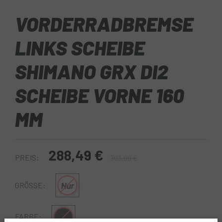
VORDERRADBREMSE
LINKS SCHEIBE
SHIMANO GRX DI2
SCHEIBE VORNE 160
MM
288,49 €
PREIS:
303,99 €
Nur
GRÖSSE:
Multi
FARBE: