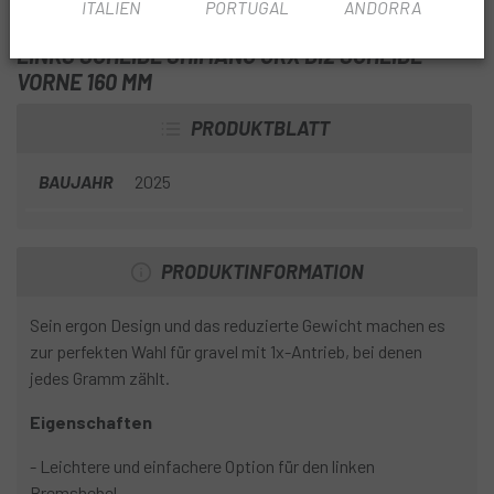
ITALIEN
PORTUGAL
ANDORRA
INFORMATIONEN ÜBER UNS VORDERRADBREMSE
LINKS SCHEIBE SHIMANO GRX DI2 SCHEIBE
VORNE 160 MM
PRODUKTBLATT
BAUJAHR
2025
PRODUKTINFORMATION
Sein ergon Design und das reduzierte Gewicht machen es
zur perfekten Wahl für gravel mit 1x-Antrieb, bei denen
jedes Gramm zählt.
Eigenschaften
- Leichtere und einfachere Option für den linken
Bremshebel