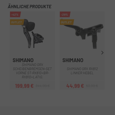
ÄHNLICHE PRODUKTE
-42%
-29%
-2
OUTLET
OUTLET
OU
SHIMANO
SHIMANO
SHIMANO GRX
SCHEIBENBREMSEN-SET
SHIMANO GRX RX812
VORNE ST-RX810+BR-
LINKER HEBEL
RX810+LATIG.
199,99 €
44,99 €
344,99 €
63,99 €
Preis
Regulärer Preis
Preis
Regulärer Preis