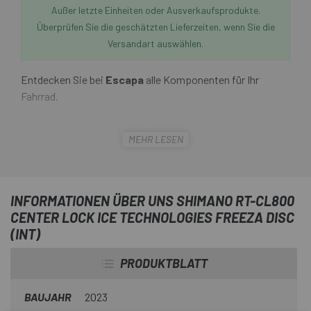
Außer letzte Einheiten oder Ausverkaufsprodukte.
Überprüfen Sie die geschätzten Lieferzeiten, wenn Sie die
Versandart auswählen.
Entdecken Sie bei
Escapa
alle Komponenten für Ihr
Fahrrad.
Leisere Kontrolle für jedes Gelände
MEHR LESEN
Da der Schwerpunkt auf der Verringerung der thermischen
Verformung der Scheibe liegt, ist das Ergebnis der neuen
Shimano RT-CL800 Center Lock Ice Technologies
INFORMATIONEN ÜBER UNS SHIMANO RT-CL800
Freeza (Int) Scheibe
eine leisere Leistung ohne
CENTER LOCK ICE TECHNOLOGIES FREEZA DISC
Einbußen bei Gewicht oder Wärmeableitung.
(INT)
PRODUKTBLATT
BAUJAHR
2023