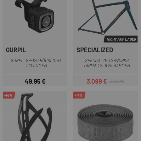
NICHT AUF LAGER
GURPIL
SPECIALIZED
GURPIL GP-120 RÜCKLICHT
SPECIALIZED S-WORKS
120 LUMEN
TARMAC SL8 25 RAHMEN
49,95 €
3.099 €
5.500 €
Preis
Preis
Regulärer Preis
-14%
-17%