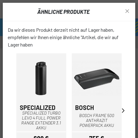
ÄHNLICHE PRODUKTE
Da wir dieses Produkt derzeit nicht auf Lager haben,
empfehlen wir Ihnen einige ähnliche "Artikel, die wir auf
Lager haben
-12%
OUTL
favori
SPECIALIZED
BOSCH
B
SPECIALIZED TURBO
BOSCH FRAME 500
B
LEVO 4 FULL POWER
ANTHRAZIT
6
RANGE EXTENDER 3.1
POWERPACK AKKU
AKKU