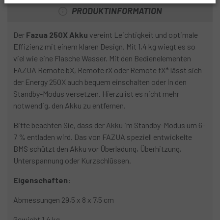
PRODUKTINFORMATION
Der
Fazua 250X Akku
vereint Leichtigkeit und optimale
Effizienz mit einem klaren Design. Mit 1,4 kg wiegt es so
viel wie eine Flasche Wasser. Mit den Bedienelementen
FAZUA Remote bX, Remote rX oder Remote fX* lässt sich
der Energy 250X auch bequem einschalten oder in den
Standby-Modus versetzen. Hierzu ist es nicht mehr
notwendig, den Akku zu entfernen.
Bitte beachten Sie, dass der Akku im Standby-Modus um 6-
7 % entladen wird. Das von FAZUA speziell entwickelte
BMS schützt den Akku vor Überladung, Überhitzung,
Unterspannung oder Kurzschlüssen.
Eigenschaften:
Abmessungen 29,5 x 8 x 7,5 cm
Gewicht 1,4 kg