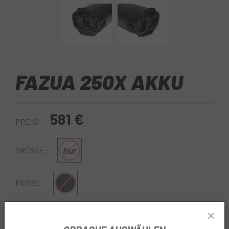
FAZUA 250X AKKU
581 €
PREIS:
Nur
GRÖSSE:
Schwarz
FARBE:
REF:
DU00AS-5002000403