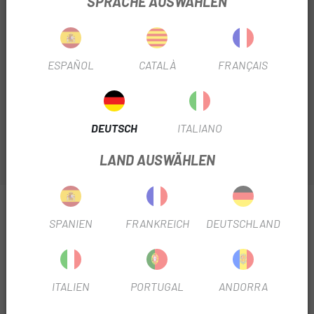
SPRACHE AUSWÄHLEN
Nicht auf Lager
BENACHRICHTIGE MICH, WENN ES VERFÜGBAR IST
ESPAÑOL
CATALÀ
FRANÇAIS
Der
Fazua 250X Akku
vereint Leichtigkeit und optimale
Effizienz mit einem klaren Design. Mit 1,4 kg wiegt es so
viel wie eine Wasserflasche.
DEUTSCH
ITALIANO
LAND AUSWÄHLEN
INFORMATIONEN ÜBER UNS FAZUA 250X AKKU
SPANIEN
FRANKREICH
DEUTSCHLAND
PRODUKTBLATT
BAUJAHR
2024
ITALIEN
PORTUGAL
ANDORRA