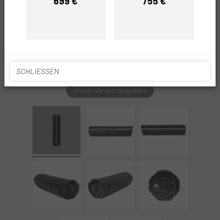
699 €
755 €
Preis
Preis
SCHLIESSEN
Klicken Sie zum Vergrößern