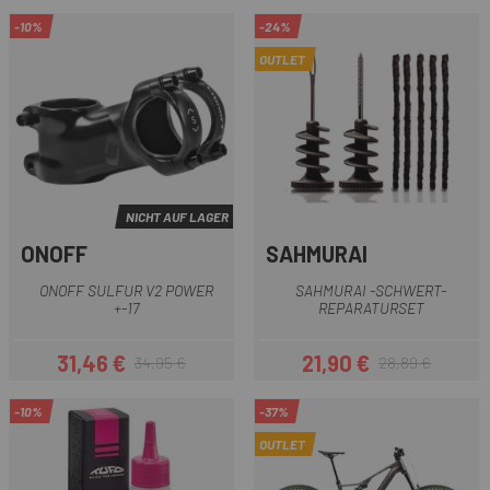
-10%
-24%
OUTLET
NICHT AUF LAGER
ONOFF
SAHMURAI
ONOFF SULFUR V2 POWER
SAHMURAI -SCHWERT-
+-17
REPARATURSET
31,46 €
21,90 €
34,95 €
28,89 €
Preis
Regulärer Preis
Preis
Regulärer Preis
-10%
-37%
OUTLET