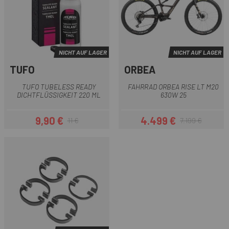
NICHT AUF LAGER
NICHT AUF LAGER
TUFO
ORBEA
TUFO TUBELESS READY
FAHRRAD ORBEA RISE LT M20
DICHTFLÜSSIGKEIT 220 ML
630W 25
9,90 €
4.499 €
11 €
7.199 €
Preis
Regulärer Preis
Preis
Regulärer Preis