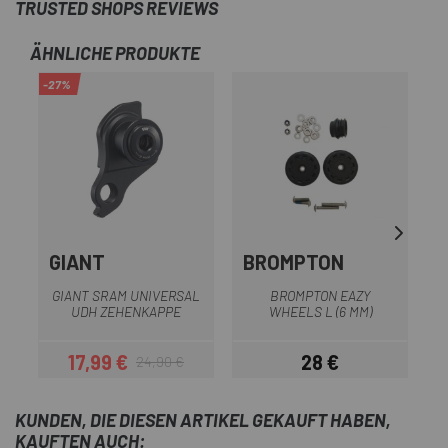
TRUSTED SHOPS REVIEWS
ÄHNLICHE PRODUKTE
-27%
GIANT
BROMPTON
GIANT SRAM UNIVERSAL
BROMPTON EAZY
UDH ZEHENKAPPE
WHEELS L (6 MM)
17,99 €
28 €
24,90 €
Preis
Regulärer Preis
Preis
KUNDEN, DIE DIESEN ARTIKEL GEKAUFT HABEN,
KAUFTEN AUCH: