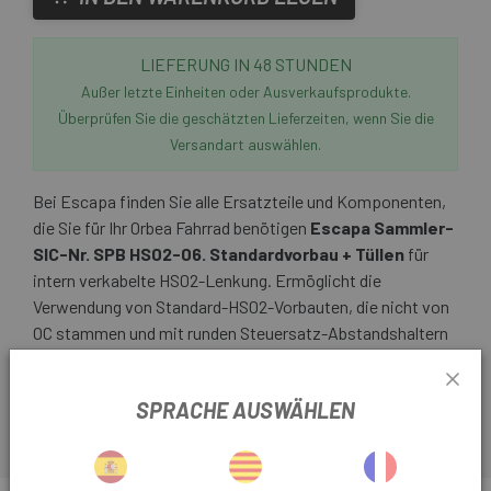
LIEFERUNG IN 48 STUNDEN
Außer letzte Einheiten oder Ausverkaufsprodukte.
Überprüfen Sie die geschätzten Lieferzeiten, wenn Sie die
Versandart auswählen.
Bei Escapa finden Sie alle Ersatzteile und Komponenten,
die Sie für Ihr Orbea Fahrrad benötigen
Escapa
Sammler-
SIC-Nr. SPB HS02-06. Standardvorbau + Tüllen
für
intern verkabelte HS02-Lenkung. Ermöglicht die
Verwendung von Standard-HS02-Vorbauten, die nicht von
OC stammen und mit runden Steuersatz-Abstandshaltern
kompatibel sind.
SPRACHE AUSWÄHLEN