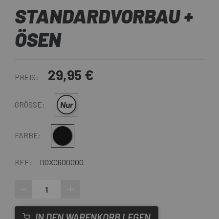
STANDARDVORBAU +
ÖSEN
29,95 €
PREIS:
Nur
GRÖSSE:
Multi
FARBE:
REF:
DOXC600000
-
+
IN DEN WARENKORB LEGEN