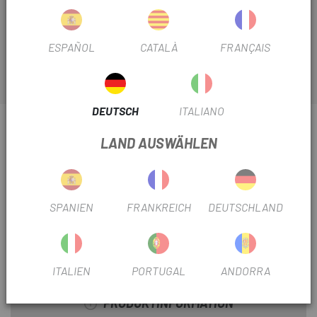
Rahmenschalthebel
sorgt dafür, dass Ihr Fahrrad wie
primer läuft.
ESPAÑOL
CATALÀ
FRANÇAIS
DEUTSCH
ITALIANO
INFORMATIONEN ÜBER UNS SHIMANO RD-M8000
LAND AUSWÄHLEN
RAHMENAUSFALLENDE
PRODUKTBLATT
SPANIEN
FRANKREICH
DEUTSCHLAND
BAUJAHR
2022
VERWENDEN SIE
Berg
ITALIEN
PORTUGAL
ANDORRA
PRODUKTINFORMATION