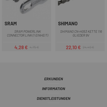
SRAM
SHIMANO
SRAM POWERLINK
SHIMANO CN-HG53 KETTE 116
CONNECTOR LINK (1 EINHEIT)
GLIEDER 9V
4,28 €
22,10 €
4,75 €
24,49 €
Preis
Regulärer Preis
Preis
Regulärer Preis
ERKUNDEN
INFORMATION
DIENSTLEISTUNGEN