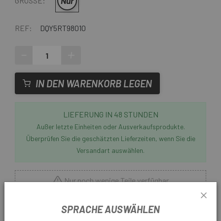
Nur
GRÖSSE:
REF:
DQY5RT98010
-
+
IN DEN WARENKORB LEGEN
LIEFERUNG IN 48 STUNDEN
Außer letzte Einheiten oder Ausverkaufsprodukte.
Überprüfen Sie die geschätzten Lieferzeiten, wenn Sie die
Versandart auswählen.
Nur noch wenige Teile verfügbar
Bei
Escapa
finden Sie alle Shimano Ersatzteile, die Ihr
SPRACHE AUSWÄHLEN
Fahrrad benötigt. Der
Shimano RD-M8000