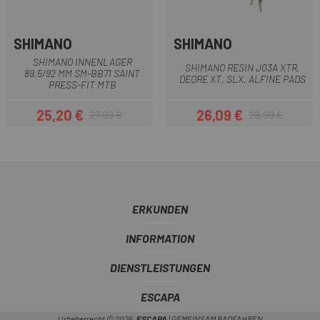
SHIMANO
SHIMANO
SHIMANO INNENLAGER
SHIMANO RESIN J03A XTR,
89,5/92 MM SM-BB71 SAINT
DEORE XT, SLX, ALFINE PADS
PRESS-FIT MTB
25,20 €
26,09 €
27,99 €
28,99 €
Preis
Regulärer Preis
Preis
Regulärer Preis
ERKUNDEN
INFORMATION
DIENSTLEISTUNGEN
ESCAPA
Urheberrecht © 2026,
ESCAPA
| GEMEINSAM RADFAHREN