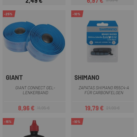
2,49 €
6,97 €
9,95 €
Preis
Preis
Regulärer Preis
-25%
-10%
GIANT
SHIMANO
GIANT CONNECT GEL-
ZAPATAS SHIMANO R55C4-A
LENKERBAND
FÜR CARBONFELGEN
8,96 €
19,79 €
11,95 €
21,99 €
Preis
Regulärer Preis
Preis
Regulärer Preis
-15%
-10%