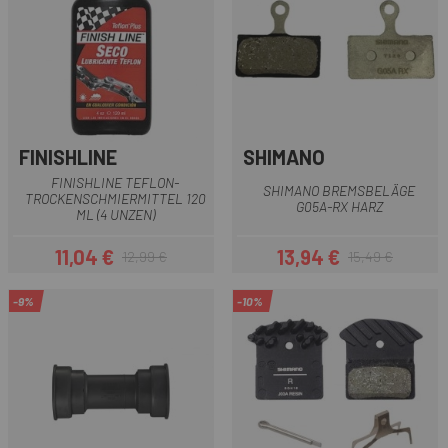
FINISHLINE
SHIMANO
FINISHLINE TEFLON-
SHIMANO BREMSBELÄGE
TROCKENSCHMIERMITTEL 120
G05A-RX HARZ
ML (4 UNZEN)
11,04 €
13,94 €
12,99 €
15,49 €
Preis
Regulärer Preis
Preis
Regulärer Preis
-9%
-10%