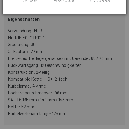
ITALIEN
PORTUGAL
ANDORRA
PRODUKTINFORMATION
Eigenschaften
Verwendung: MTB
Modell: FC-MT510-1
Gradierung: 30T
Q- Factor : 177 mm
Breite des Tretlagergehäuses mit Gewinde: 68 / 73 mm
Rückwärtsgang: 12 Geschwindigkeiten
Konstruktion: 2-teilig
Kompatible Kette: HG+ 12-fach
Kurbelarme: 4 Arme
Lochkreisdurchmesser: 96 mm
SAL.D: 135 mm / 142 mm / 148 mm
Kette: 52 mm
Kurbelwellenarmlänge: 175 mm