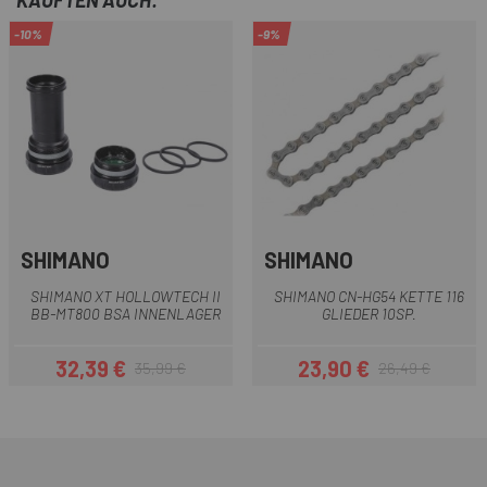
KAUFTEN AUCH:
-10%
-9%
SHIMANO
SHIMANO
SHIMANO XT HOLLOWTECH II
SHIMANO CN-HG54 KETTE 116
BB-MT800 BSA INNENLAGER
GLIEDER 10SP.
32,39 €
23,90 €
35,99 €
26,49 €
Preis
Regulärer Preis
Preis
Regulärer Preis