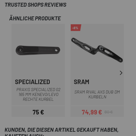
TRUSTED SHOPS REVIEWS
ÄHNLICHE PRODUKTE
-6%
-2
SPECIALIZED
SRAM
PRAXIS SPECIALIZED G2
SRAM RIVAL AXS DUB DM
165 MM KENEVO/LEVO
KURBELN
RECHTE KURBEL
75 €
74,99 €
80 €
Preis
Preis
Regulärer Preis
KUNDEN, DIE DIESEN ARTIKEL GEKAUFT HABEN,