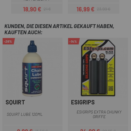
18,90 €
16,99 €
21 €
23,99 €
Preis
Regulärer Preis
Preis
Regulärer Preis
KUNDEN, DIE DIESEN ARTIKEL GEKAUFT HABEN,
KAUFTEN AUCH:
-26%
-14%
SQUIRT
ESIGRIPS
ESIGRIPS EXTRA CHUNKY
SQUIRT LUBE 120ML
GRIFFE