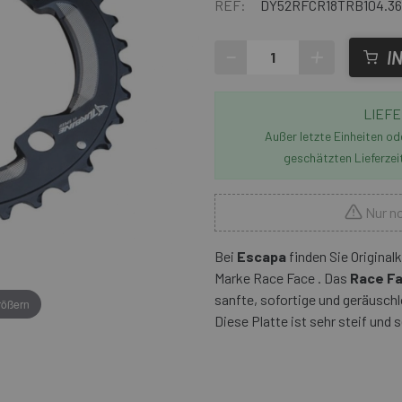
REF:
DY52RFCR18TRB104.36
-
+
I
LIEFE
Außer letzte Einheiten o
geschätzten Lieferzei
Nur no
Bei
Escapa
finden Sie Origina
Marke Race Face . Das
Race Fa
sanfte, sofortige und geräuschl
rößern
Diese Platte ist sehr steif und 