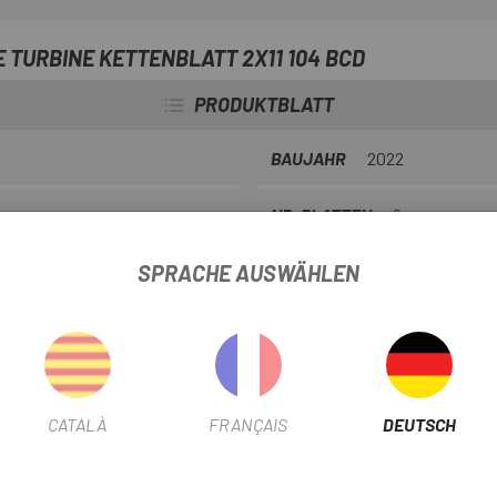
 TURBINE KETTENBLATT 2X11 104 BCD
PRODUKTBLATT
BAUJAHR
2022
NR. PLATTEN
2
SPRACHE AUSWÄHLEN
PRODUKTINFORMATION
ch diese Platten auch unter Belastung einwandfrei.
CATALÀ
FRANÇAIS
DEUTSCH