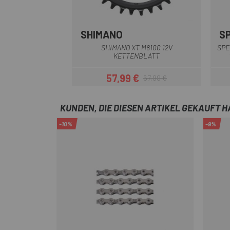
SHIMANO
S
Schwarz
SHIMANO XT M8100 12V
SPE
KETTENBLATT
57,99 €
67,99 €
Preis
Regulärer Preis
KUNDEN, DIE DIESEN ARTIKEL GEKAUFT 
-10%
-9%