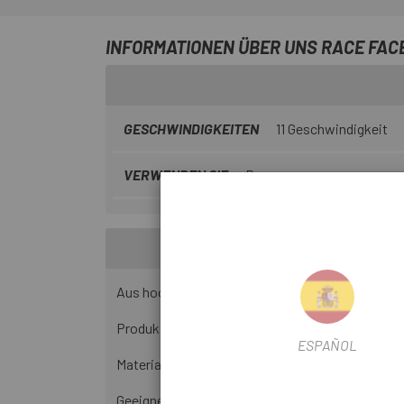
INFORMATIONEN ÜBER UNS RACE FACE
GESCHWINDIGKEITEN
11 Geschwindigkeit
VERWENDEN SIE
Berg
Aus hochfestem Aluminium gefertigt, bewegen si
Produkteigenschaften
ESPAÑOL
Material: 7075 Aluminium
Geeignet für: 11-Gang