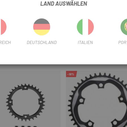
LAND AUSWÄHLEN
REICH
DEUTSCHLAND
ITALIEN
POR
-18%