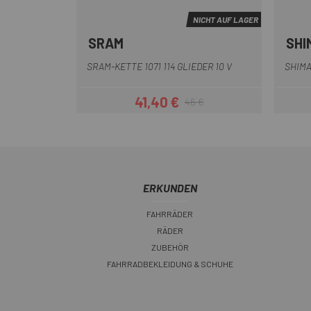
NICHT AUF LAGER
SRAM
SHI
SRAM-KETTE 1071 114 GLIEDER 10 V
SHIMA
41,40 €
46 €
Preis
Regulärer Preis
ERKUNDEN
FAHRRÄDER
RÄDER
ZUBEHÖR
FAHRRADBEKLEIDUNG & SCHUHE