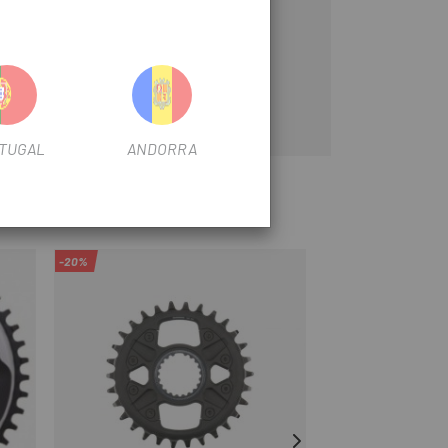
TUGAL
ANDORRA
-20%
-70%