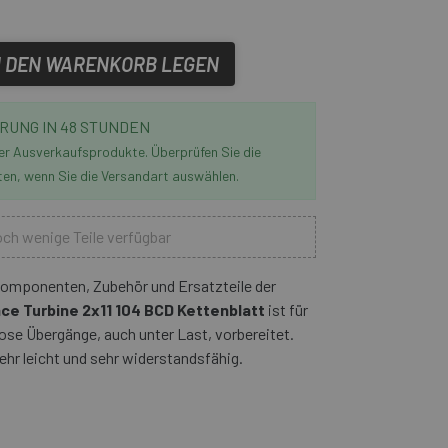
N DEN WARENKORB LEGEN
RUNG IN 48 STUNDEN
der Ausverkaufsprodukte. Überprüfen Sie die
ten, wenn Sie die Versandart auswählen.
ch wenige Teile verfügbar
lkomponenten, Zubehör und Ersatzteile der
ce Turbine 2x11 104 BCD Kettenblatt
ist für
ose Übergänge, auch unter Last, vorbereitet.
sehr leicht und sehr widerstandsfähig.