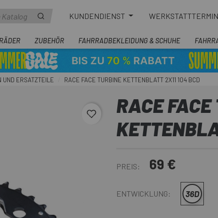
KUNDENDIENST
WERKSTATTTERMI
RÄDER
ZUBEHÖR
FAHRRADBEKLEIDUNG & SCHUHE
FAHRR
 UND ERSATZTEILE
RACE FACE TURBINE KETTENBLATT 2X11 104 BCD
RACE FACE
favorite_border
KETTENBLAT
69 €
PREIS:
36D
ENTWICKLUNG: