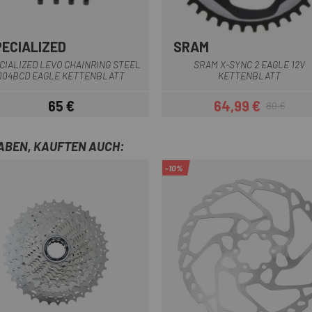
PECIALIZED
SRAM
Multi
CIALIZED LEVO CHAINRING STEEL
SRAM X-SYNC 2 EAGLE 12V
104BCD EAGLE KETTENBLATT
KETTENBLATT
65 €
64,99 €
80 €
Preis
Preis
Regulärer Pre
HABEN, KAUFTEN AUCH:
-10%