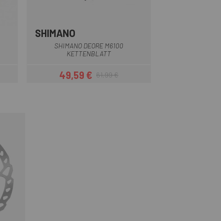
SHIMANO
LEONARDI
SHIMANO DEORE M6100
LEONARDI DAISY
KETTENBLATT
BE
49,59 €
18,99
61,99 €
is
Preis
Regulärer Preis