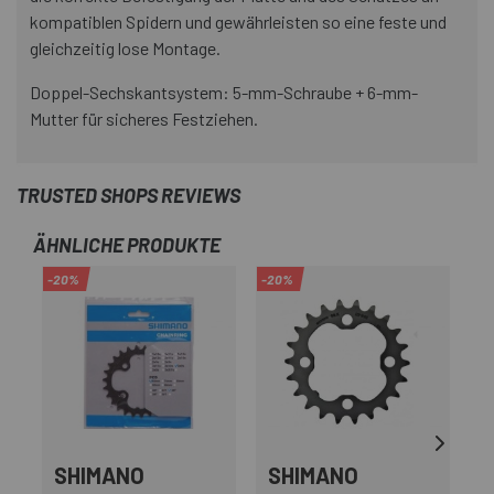
kompatiblen Spidern und gewährleisten so eine feste und
gleichzeitig lose Montage.
Doppel-Sechskantsystem: 5-mm-Schraube + 6-mm-
Mutter für sicheres Festziehen.
TRUSTED SHOPS REVIEWS
ÄHNLICHE PRODUKTE
-20%
-20%
-2
SHIMANO
SHIMANO