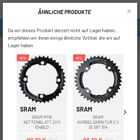
ÄHNLICHE PRODUKTE
Da wir dieses Produkt derzeit nicht auf Lager haben,
empfehlen wir Ihnen einige ähnliche "Artikel, die wir auf
Lager haben
-10%
-10%
-10%
-25%
OUTL
favori
SRAM
SRAM
S
S
SRAM MTB
SRAM
KETTENBLATT 2X11
KURBELGARNITUR 2 X
104BCD
10 38T 104