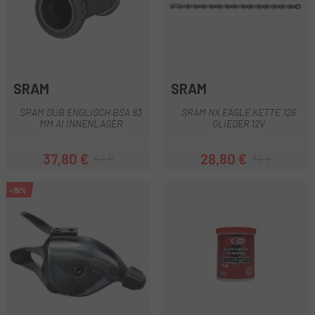
SRAM
SRAM
SRAM DUB ENGLISCH BSA 83
SRAM NX EAGLE KETTE 126
MM AI INNENLAGER
GLIEDER 12V
37,80 €
28,80 €
42 €
32 €
Preis
Regulärer Preis
Preis
Regulärer Preis
-15%