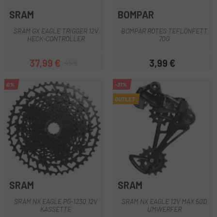
SRAM
BOMPAR
SRAM GX EAGLE TRIGGER 12V
BOMPAR ROTES TEFLONFETT
HECK-CONTROLLER
70G
37,99 €
3,99 €
45 €
Preis
Regulärer Preis
Preis
0%
-31%
OUTLET
SRAM
SRAM
SRAM NX EAGLE PG-1230 12V
SRAM NX EAGLE 12V MAX 50D
KASSETTE
UMWERFER