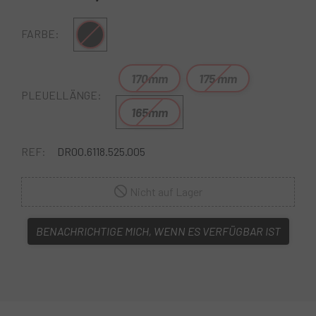
Schwarz
FARBE:
170mm
175 mm
PLEUELLÄNGE:
165mm
REF:
DR00.6118.525.005
Nicht auf Lager
BENACHRICHTIGE MICH, WENN ES VERFÜGBAR IST