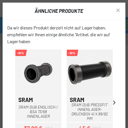
ÄHNLICHE PRODUKTE
Da wir dieses Produkt derzeit nicht auf Lager haben,
empfehlen wir Ihnen einige ähnliche "Artikel, die wir auf
Lager haben
-10%
-10%
-10%
favori
SRAM
SRAM
S
SRAM DUB PRESSFIT
SR
SRAM DUB ENGLISCH /
INNENLAGER-
BSA 73/68
DRUCKBOX 41 X 89/92
DR
INNENLAGER
MM