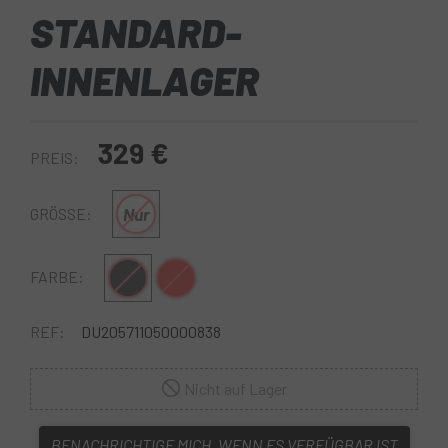
STANDARD-
INNENLAGER
329 €
PREIS:
Nur
GRÖSSE:
Schwarz
Rot
FARBE:
REF:
DU205711050000838
Nicht auf Lager
BENACHRICHTIGE MICH, WENN ES VERFÜGBAR IST