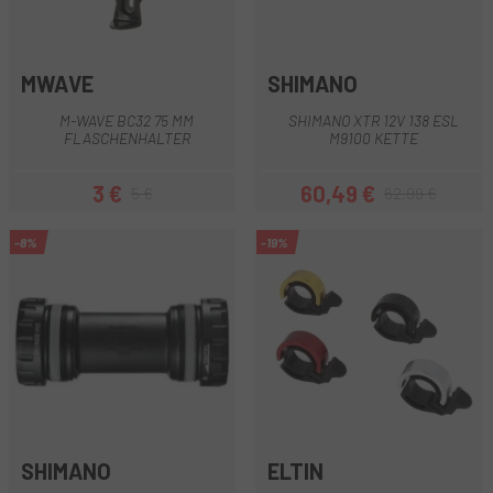
MWAVE
SHIMANO
M-WAVE BC32 75 MM
SHIMANO XTR 12V 138 ESL
FLASCHENHALTER
M9100 KETTE
3 €
60,49 €
5 €
62,99 €
Preis
Regulärer Preis
Preis
Regulärer Preis
-8%
-19%
SHIMANO
ELTIN