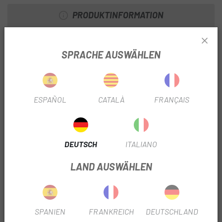
PRODUKTINFORMATION
Passend für alle gängigen 24-mm-Kurbelgarnituren, wie z.
B. Shimano . Dieses Tretlager wird mit CeramicSpeed
SPRACHE AUSWÄHLEN
Standard- oder beschichteten Lagern mit roten oder
schwarzen Lagerschalen geliefert.
Dieses CeramicSpeed-Tretlager für Gewinderahmen mit
ESPAÑOL
CATALÀ
FRANÇAIS
externen Lagerschalen und standardmäßigem 24-mm-
Kettenblatt bietet extrem geringe Reibung und
unübertroffene Verschleißeigenschaften. Dank der
exklusiven CeramicSpeed-Kugeln, die in jedem von uns
DEUTSCH
ITALIANO
hergestellten Lager verwendet werden, ist dieses Tretlager
LAND AUSWÄHLEN
von höchster Qualität. Wenn Sie sich für Lager mit
CeramicSpeed-Beschichtung entscheiden, profitieren Sie
von noch geringerer Reibung und höherer Haltbarkeit.
Für dieses Produkt sind keine Abstandshalter erforderlich.
SPANIEN
FRANKREICH
DEUTSCHLAND