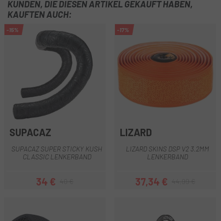
KUNDEN, DIE DIESEN ARTIKEL GEKAUFT HABEN,
KAUFTEN AUCH:
-15%
-17%
SUPACAZ
LIZARD
SUPACAZ SUPER STICKY KUSH
LIZARD SKINS DSP V2 3.2MM
CLASSIC LENKERBAND
LENKERBAND
34 €
37,34 €
40 €
44,99 €
Preis
Regulärer Preis
Preis
Regulärer Preis