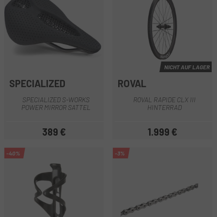
NICHT AUF LAGER
SPECIALIZED
ROVAL
SPECIALIZED S-WORKS
ROVAL RAPIDE CLX III
POWER MIRROR SATTEL
HINTERRAD
389 €
1.999 €
Preis
Preis
-40%
-3%