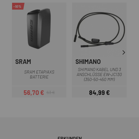
-10%
SRAM
SHIMANO
SHIMANO KABEL UND 3
SRAM ETAP/AXS
ANSCHLÜSSE EW-JC130
BATTERIE
(350-50-450 MM)
56,70 €
84,99 €
63 €
Preis
Regulärer Preis
Preis
ERKUNDEN