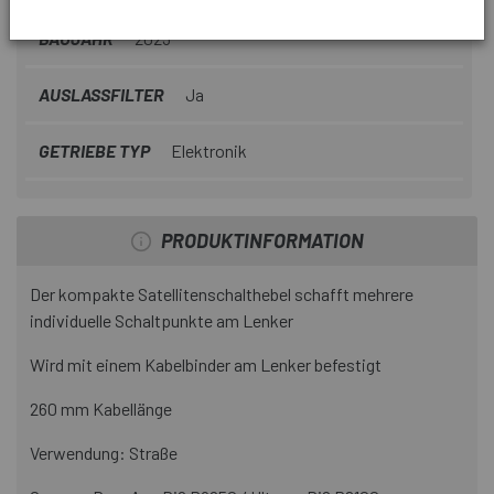
BAUJAHR
2023
AUSLASSFILTER
Ja
GETRIEBE TYP
Elektronik
PRODUKTINFORMATION
Der kompakte Satellitenschalthebel schafft mehrere
individuelle Schaltpunkte am Lenker
Wird mit einem Kabelbinder am Lenker befestigt
260 mm Kabellänge
Verwendung: Straße