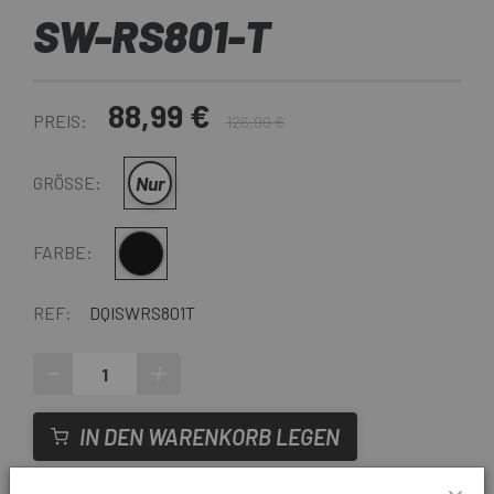
SW-RS801-T
88,99 €
PREIS:
126,99 €
Nur
GRÖSSE:
Schwarz
FARBE:
REF:
DQISWRS801T
-
+
IN DEN WARENKORB LEGEN