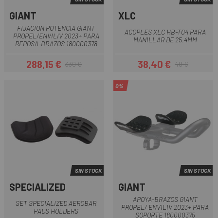
GIANT
XLC
FIJACION POTENCIA GIANT
ACOPLES XLC HB-T04 PARA
PROPEL/ENVILIV 2023+ PARA
MANILLAR DE 25.4MM
REPOSA-BRAZOS 180000378
288,15 €
38,40 €
339 €
48 €
Precio
Precio regular
Precio
Precio regular
0%
SIN STOCK
SIN STOCK
SPECIALIZED
GIANT
APOYA-BRAZOS GIANT
SET SPECIALIZED AEROBAR
PROPEL/ ENVILIV 2023+ PARA
PADS HOLDERS
SOPORTE 180000375