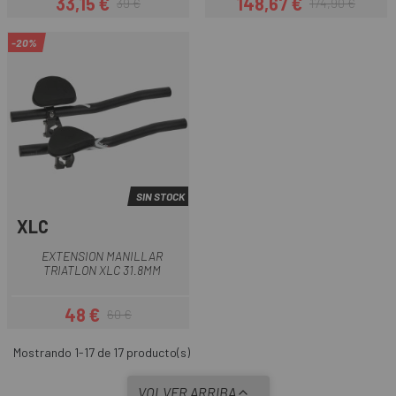
33,15 €
148,67 €
39 €
174,90 €
Precio
Precio regular
Precio
Precio regular
-20%
SIN STOCK
XLC
EXTENSION MANILLAR
TRIATLON XLC 31.8MM
48 €
60 €
Precio
Precio regular
Mostrando 1-17 de 17 producto(s)
VOLVER ARRIBA