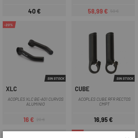
40 €
58,99 €
59 €
Precio
Precio
Precio regular
-20%
SIN STOCK
SIN STOCK
XLC
CUBE
ACOPLES XLC BE-A01 CURVOS
ACOPLES CUBE RFR RECTOS
ALUMINIO
CMPT
16 €
16,95 €
20 €
Precio
Precio regular
Precio
-15%