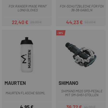
FOX RANGER IMAGE PRINT
FOX-SCHUTZBLECHE FÜR FOX
LONG GLOVES
36-38-GABELN
22,40 €
44,23 €
29,99 €
52,03 €
Preis
Regulärer Preis
Preis
Regulärer Preis
-18%
MAURTEN
SHIMANO
SHIMANO M520 SPD-PEDALE
MAURTEN FLASCHE 500ML
MIT SM-SH51-STOLLEN
4,95 €
36,72 €
44,99 €