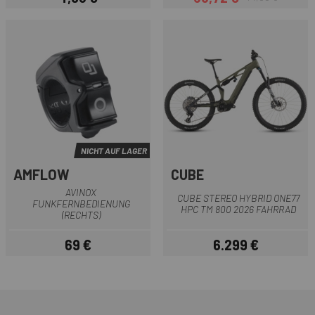
Preis
Preis
Regulärer Preis
NICHT AUF LAGER
AMFLOW
CUBE
AVINOX
CUBE STEREO HYBRID ONE77
FUNKFERNBEDIENUNG
HPC TM 800 2026 FAHRRAD
(RECHTS)
69 €
6.299 €
Preis
Preis