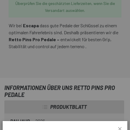
Überprüfen Sie die geschätzten Lieferzeiten, wenn Sie die
Versandart auswählen.
Wir bei
Escapa
dass gute Pedale der Schlüssel zu einem
optimalen Fahrerlebnis sind. Deshalb präsentieren wir die
Retto Pins Pro Pedale –
entwickelt für besten Grip,
Stabilität und control auf jedem terreno .
INFORMATIONEN ÜBER UNS RETTO PINS PRO
PEDALE
PRODUKTBLATT
BAUJAHR
2026