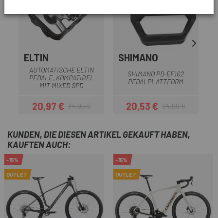
ELTIN
SHIMANO
AUTOMATISCHE ELTIN
SHIMANO PD-EF102
PEDALE, KOMPATIBEL
PEDALPLATTFORM
MIT MIXED SPD
20,97 €
20,53 €
34,95 €
24,99 €
Preis
Regulärer Preis
Preis
Regulärer Preis
KUNDEN, DIE DIESEN ARTIKEL GEKAUFT HABEN,
KAUFTEN AUCH:
-15%
-15%
OUTLET
OUTLET