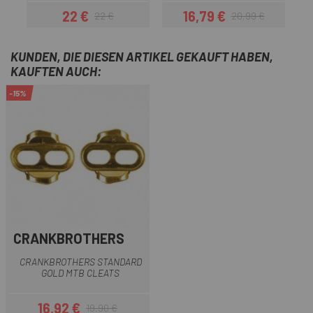
22 €
16,79 €
22 €
20,99 €
Preis
Regulärer Preis
Preis
Regulärer Preis
KUNDEN, DIE DIESEN ARTIKEL GEKAUFT HABEN,
KAUFTEN AUCH:
-15%
CRANKBROTHERS
CRANKBROTHERS STANDARD
GOLD MTB CLEATS
16,92 €
19,90 €