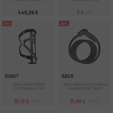
445,29 €
5 €
12 €
Preis
Preis
Regulärer Preis
-15%
-20%
GIANT
ABUS
GIANT AIRWAY SPORT
ABUS DIEBSTAHLSICHERUNG
FLASCHENHALTER
NUMMER 5510C 180CM
10,12 €
15,96 €
11,90 €
19,95 €
Preis
Regulärer Preis
Preis
Regulärer Preis