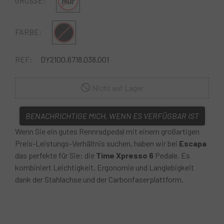
Nur
GRÖSSE:
Schwarz
FARBE:
REF:
DY2100.6718.038.001
Nicht auf Lager
BENACHRICHTIGE MICH, WENN ES VERFÜGBAR IST
Wenn Sie ein gutes Rennradpedal mit einem großartigen
Preis-Leistungs-Verhältnis suchen, haben wir bei
Escapa
das perfekte für Sie: die
Time Xpresso 6
Pedale. Es
kombiniert Leichtigkeit, Ergonomie und Langlebigkeit
dank der Stahlachse und der Carbonfaserplattform.