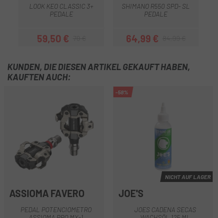
LOOK KEO CLASSIC 3+
SHIMANO R550 SPD- SL
PEDALE
PEDALE
59,50 €
64,99 €
70 €
84,99 €
Preis
Regulärer Preis
Preis
Regulärer Preis
KUNDEN, DIE DIESEN ARTIKEL GEKAUFT HABEN,
KAUFTEN AUCH:
-58%
NICHT AUF LAGER
ASSIOMA FAVERO
JOE'S
PEDAL POTENCIOMETRO
JOES CADENA SECAS
ASSIOMA PRO MX-1
WACHSÖL 125 ML