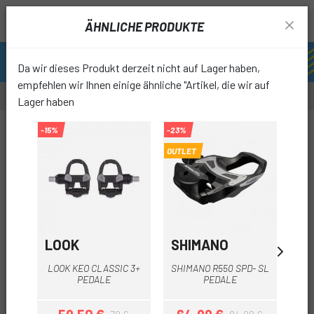
ÄHNLICHE PRODUKTE
Da wir dieses Produkt derzeit nicht auf Lager haben,
empfehlen wir Ihnen einige ähnliche "Artikel, die wir auf
Lager haben
-20%
-15%
-23%
-20%
OUTLET
favori
LOOK
SHIMANO
SH
SH
LOOK KEO CLASSIC 3+
SHIMANO R550 SPD- SL
PE
PEDALE
PEDALE