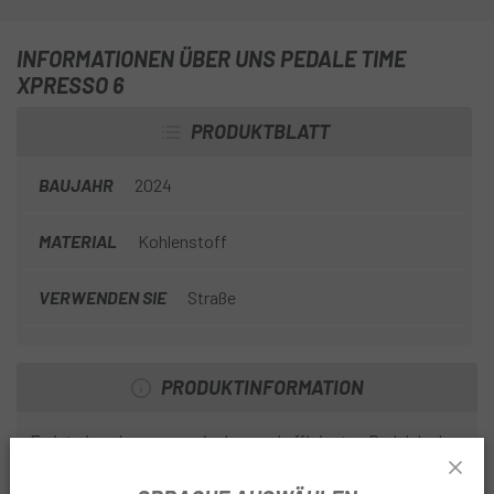
INFORMATIONEN ÜBER UNS PEDALE TIME
XPRESSO 6
PRODUKTBLATT
BAUJAHR
2024
MATERIAL
Kohlenstoff
VERWENDEN SIE
Straße
PRODUKTINFORMATION
Es ist ein sehr ergonomisches und effizientes Pedal dank
des ICLIC-Systems, das nur einen leichten Schritt zum
Einrasten erfordert, wodurch das Einsteigen sehr einfach